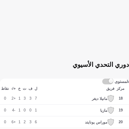
دوري التحدي الأسيوي
المستوى
مركز
فريق
ل
ف
ت
خ
+/-
نقاط
0
+2
1
3
3
7
18
مانیلا دیغر
0
-4
1
0
0
1
19
مازيا
0
+6
1
2
3
6
20
موراس يونايتد