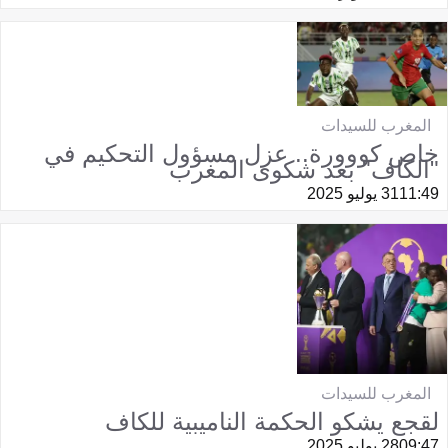
المغرب للسيدات
خاص كووورة.. عزل مسؤول التحكيم في
"الكاف" بعد شكوى المغرب
11:49
31 يوليو 2025
المغرب للسيدات
لقجع يشكو الحكمة الناميبية للكاف
09:47
28 يوليو 2025