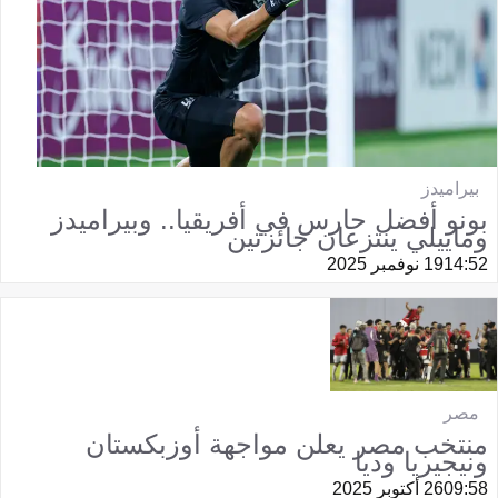
بيراميدز
بونو أفضل حارس في أفريقيا.. وبيراميدز
وماييلي ينتزعان جائزتين
14:52
19 نوفمبر 2025
مصر
منتخب مصر يعلن مواجهة أوزبكستان
ونيجيريا وديا
09:58
26 أكتوبر 2025