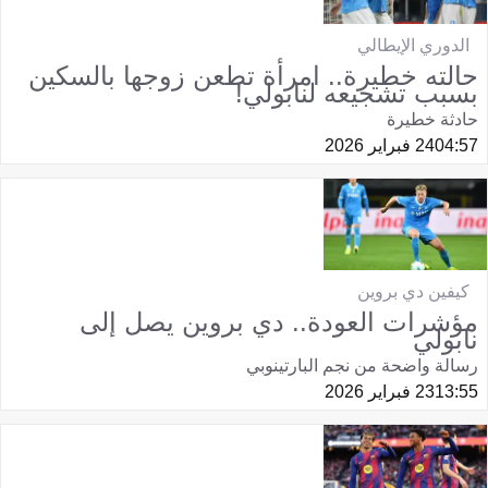
الدوري الإيطالي
حالته خطيرة.. امرأة تطعن زوجها بالسكين
بسبب تشجيعه لنابولي!
حادثة خطيرة
04:57
24 فبراير 2026
كيفين دي بروين
مؤشرات العودة.. دي بروين يصل إلى
نابولي
رسالة واضحة من نجم البارتينوبي
13:55
23 فبراير 2026