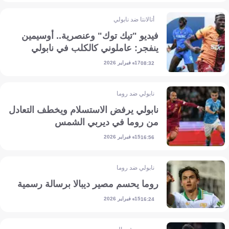
أتالانتا ضد نابولي
فيديو "تيك توك" وعنصرية.. أوسيمين
ينفجر: عاملوني كالكلب في نابولي
17 فبراير 2026
08:32
نابولي ضد روما
نابولي يرفض الاستسلام ويخطف التعادل
من روما في ديربي الشمس
15 فبراير 2026
16:56
نابولي ضد روما
روما يحسم مصير ديبالا برسالة رسمية
15 فبراير 2026
16:24