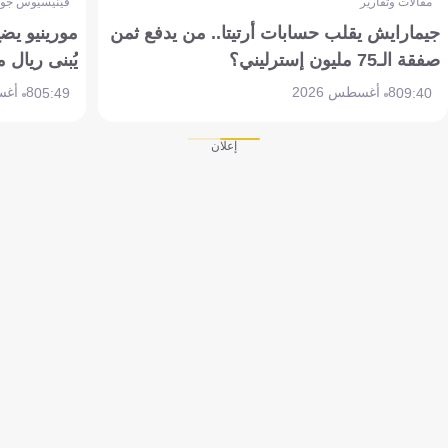
مقالات وتقارير
فينيسيوس جون
جيمارايش يقلب حسابات أرتيتا.. من يدفع ثمن
مورينيو يض
صفقة الـ75 مليون إسترليني؟
يُبنى ريال 
8 أغسطس 2026
8 أغسطس 2026
05:49
09:40
إعلان