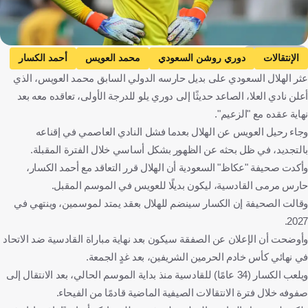
Getty Images
الإنتقالات
دوري روشن السعودي
محمد العويس
أحمد الكسار
عثر الهلال السعودي على بديل حارسه الدولي السابق محمد العويس، الذي
القادسية
الهلال
المملكة العربية السعودية
أعلن نادي العلا، الصاعد حديثًا إلى دوري يلو للدرجة الأولى، تعاقده معه بعد
رياضات أخرى
نهاية عقده مع "الزعيم".
وجاء رحيل العويس عن الهلال بعدما فشل النادي العاصمي في إقناعه
بالتجديد، في ظل بحثه عن الظهور بشكل أساسي خلال الفترة المقبلة.
وأكدت صحيفة "عكاظ" السعودية أن الهلال قرر التعاقد مع أحمد الكسار،
حارس مرمى القادسية، ليكون بديلًا للعويس في الموسم المقبل.
وقالت الصحيفة إن الكسار سينضم للهلال بعقد يمتد لموسمين، وينتهي في
2027.
وأوضحت أن الإعلان عن الصفقة سيكون بعد نهاية مباراة القادسية ضد الاتحاد
في نهائي كأس خادم الحرمين الشريفين، بعد غدٍ الجمعة.
ويلعب الكسار (34 عامًا) للقادسية منذ بداية الموسم الحالي، بعد الانتقال إلى
صفوفه خلال فترة الانتقالات الصيفية الماضية قادمًا من الفيحاء.