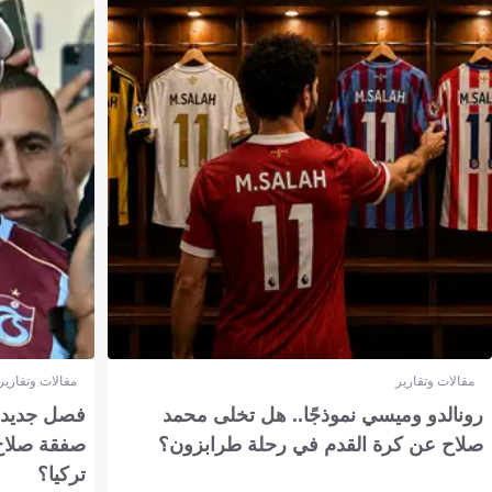
مقالات وتقارير
مقالات وتقارير
رونالدو وميسي نموذجًا.. هل تخلى محمد
فصل جديد بم
صلاح عن كرة القدم في رحلة طرابزون؟
صفقة صلاح
تركيا؟