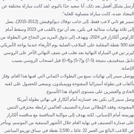
أرسل بشكل أفضل بعد ذلك، أنا سعيد جدًا باليوم، لقد كانت مباراة مختلفة عن
المعتاد ضده، كانت مباراة متساوية للغاية".
سينر هو ثاني لاعب فقط، إلى جانب نوفاك ديوكوفيتش (2012-2015)، يصل
إلى ثلاثة نهائيات متتالية في بكين، بعد أن توج باللقب في 2023 وسقط أمام
كارلوس ألكاراز في 2024، ويهدف إلى تذوق المزيد من النجاح في البطولة من
فئة 500 نقطة المقامة على الملاعب الصلبة يوم الأربعاء عندما يواجه الأمريكي
ليرنر تين في المباراة النهائية بعد تغلب في نصف النهائي الآخر على الروسي
دانيل ميدفيديف بنتيجة (5-7) و(7-5) و(4-0) قبل انسحاب الروسي بسبب
الإصابة.
ووصل سينر إلى نهائيات سبع من البطولات الثماني التي لعبها هذا العام، وفاز
بألقاب في بطولة أستراليا المفتوحة وويمبلدون، ويسعى للحصول على لقبه
الحادي والعشرين على مستوى الجولة هذا الأسبوع.
وصل سينر إلى بكين بعد خسارته أمام ألكاراز في نهائي بطولة أمريكا
المفتوحة، وفقد الإيطالي صدارة التصنيف العالمي لرابطة محترفي التنس
بهزيمته أمام الإسباني، لكنه يهدف إلى مواكبة المنافسة مع منافسه ألكاراز
على صدارة التصنيف في نهاية العام خلال الأشهر المتبقية من الموسم، ويتأخر
عن اللاعب البالغ من العمر 22 عامًا بـ 2,590 نقطة في سباق تورينو المباشر.