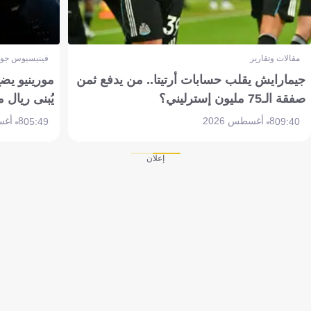
مقالات وتقارير
فينيسيوس جون
جيمارايش يقلب حسابات أرتيتا.. من يدفع ثمن
مورينيو يض
صفقة الـ75 مليون إسترليني؟
يُبنى ريال 
8 أغسطس 2026
8 أغسطس 2026
05:49
09:40
إعلان