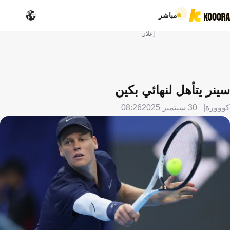
مباشر
إعلان
سينر يتأهل لنهائي بكين
كووورة
30 سبتمبر 2025
08:26