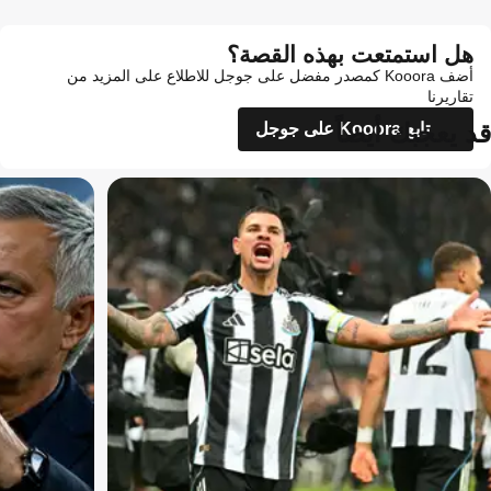
هل استمتعت بهذه القصة؟
أضف Kooora كمصدر مفضل على جوجل للاطلاع على المزيد من
تقاريرنا
قد يعجبك أيضاً
تابع Kooora على جوجل