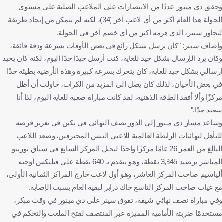
وحقق دي مينور عددًا من الانتصارات على الملاعب الصلبة على مستوى
الجولة هذا العام أكثر من أي لاعب آخر (34)، لكنه لم يتمكن من إيجاد طريقة
لتجاوز سينر، الذي هزمه أكثر من أي خصم آخر في الجولة.
وأضاف سينر: "كان يرسل بشكل رائع في بعض الأوقات بسرعة ودقة فائقة،
وكان يرد الإرسال بشكل جيد للغاية، كنت أرسل جيدًا جدًا اليوم، لكنه كان يحيد
إرسالي بشكل جيد للغاية، كان يتحرك بسرعة كبيرة وهذه الأرضية بطيئة جدًا
في بعض الأحيان، لذلك كان يصل إلى المزيد من الكرات، حاولت أن أظل
مركزًا وألا أفقد الطاقة الذهنية، لقد كانت مباراة صعبة للغاية اليوم، لذا أنا
سعيد جدًا."
وساعد مسار دي مينور إلى الدور نصف النهائي في بكين في تعزيز فرصه
للتأهل لنهائيات الرابطة العالمية للاعبي التنس المحترفين، وصعد اللاعب
البالغ من العمر 26 عامًا مركزًا واحدًا ليحتل المركز السابع في سباق تورينو
المباشر برصيد 3,345 نقطة، وهو يتقدم بـ 640 نقطة على فيليكس أوجيه
ألياسيم صاحب المركز العاشر، وهو أول لاعب خارج المراكز الثمانية الأولى،
مع غياب صاحب المركز التاسع جاك درابر لبقية العام بسبب الإصابة.
وفي مباراة نصف نهائي شيقة، تفوق سينر على دي مينور في وقت مبكر،
مستخدمًا ضربته الأمامية المميزة عبر المنتصف لفتح الملعب والتحكم في