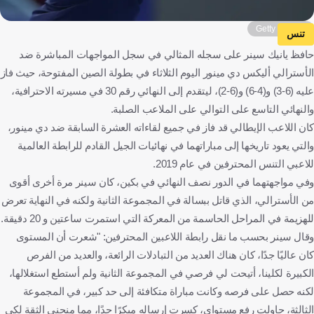
Getty Images
تنس
حافظ يانيك سينر على سجله المثالي في سجل المواجهات المباشرة ضد
الأسترالي أليكس دي مينور اليوم الثلاثاء في بطولة الصين المفتوحة، حيث فاز
عليه (6-3) و(4-6) و(6-2)، ليتقدم إلى النهائي رقم 30 في مسيرته الاحترافية،
والنهائي التاسع على التوالي على الملاعب الصلبة.
كان اللاعب الإيطالي قد فاز في جميع لقاءاته العشرة السابقة ضد دي مينور،
والتي يعود تاريخها إلى مباراتهما في نهائيات الجيل القادم للرابطة العالمية
للاعبي التنس المحترفين في عام 2019.
وفي مواجهتهما في الدور نصف النهائي في بكين، كان سينر مرة أخرى أقوى
من الأسترالي، الذي قاتل ببسالة في المجموعة الثانية ولكنه في النهاية تعرض
للهزيمة في المراحل الحاسمة من المعركة التي استمرت ساعتين و 20 دقيقة.
وقال سينر بحسب ما نقل رابطة اللاعبين المحترفين: "شعرت أن المستوى
كان عاليًا جدًا، كان هناك العديد من التبادلات الرائعة، والعديد من الفرص
الكبيرة لكلينا، أتيحت لي فرصي في المجموعة الثانية ولم أستطع استغلالها،
لكنه حصل على فرصه وكانت مباراة متكافئة إلى حد كبير، في المجموعة
الثالثة، حاولت رفع مستواي، كسرت إرساله مبكرًا جدًا، مما منحني الثقة لكي