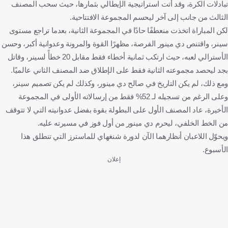
تبادلات الكرة، وقد أتت استراتيجية الإيطالي بثمارها، حيث سحب المصنف
الثالث من جانب إلى آخر ليحسم المجموعة الافتتاحية.
لكن المباراة اتخذت منعطفًا حادًا في المجموعة الثانية، بعدما تراجع مستوى
سينر، واقتنص دي مينور الفرصة، مظهرًا القوة والمرونة وعدوانية أكبر، وحسن
الأسترالي لعبه، حيث ارتكب ثمانية أخطاء فقط مقابل 20 خطأً لسينر، وقاتل
بجد ليحصد مجموعته الثانية فقط على الإطلاق ضد المصنف الثاني عالميًا.
ومع ذلك، لم يكن التاريخ في صالح دي مينور، وكذلك لم يكن تصميم سينر،
وعلى الرغم من تسجيله لـ 52% فقط من إرسالاته الأولى في المجموعة
الأخيرة، عاد المصنف الأول على البطولة بقوة بفضل عدوانيته التي لا تتوقف
من الخط الخلفي، ليحرم دي مينور من أول فوز في مسيرته عليه.
ويحوّل اللاعبان أنظارهما الآن لدورة شنغهاي للماسترز التي تنطلق هذا
الأسبوع.
إعلان