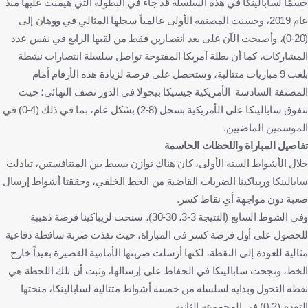
حسمًا لسابالينكا في هذه السلسلة قد جاء في البطولة التي هيمنت عليها منذ
عام 2019، وحسنت المصنفة الأولى عالمياً سجلها المثالي في ووهان إلى
(20-0)، وأصبحت الآن على بعد انتصارين فقط من لقبها الرابع في نفس عدد
المشاركات، كما أن بطلة أمريكا المفتوحة تواصل سلسلة انتصارات نشطة
بلغت 9 مباريات متتالية، وستحصل على فرصة لزيادة هذه الأرقام أمام
المصنفة السادسة الأمريكية جيسيكا بيجولا في الدور نصف النهائي؛ حيث
تتفوق سابالينكا على الأمريكية بسجل (8-2) بشكل عام، بما في ذلك (4-0) في
الموسمين الماضيين.
تفاصيل المباراة واللحظات الحاسمة
خلال الأشواط الستة الأولى، كان هناك توازن بسيط بين المتنافستين، تبادلت
سابالينكا وريباكينا الضربات القاضية من الخط الخلفي، وحققتا أشواط إرسال
صعبة دون مواجهة أي نقاط كسر.
وفي الشوط السابع (النتيجة 3-3، 30-30)، سنحت لريباكينا فرصة ذهبية
للحصول على أول فرصة كسر في المباراة، حيث نفذت ضربة ساقطة دفاعية
مثالية للعودة إلى النقطة، لكنها أرسلت ضربتها الأمامية القصيرة بعيداً خارج
الخط، ونجحت سابالينكا في الحفاظ على إرسالها، وثبت أن تلك اللحظة هي
نقطة التحول وبداية لسلسلة من خمسة أشواط متتالية لسابالينكا، منحتها
التقدم (2-0) في المجموعة الثانية.