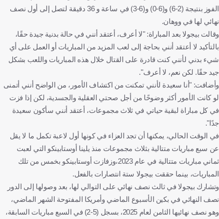
الفوز بنتيجة (2-6) و(6-0) و(6-3) في ساعة و 36 دقيقة لتصل إلى أول نصف
نهائي لها في ووهان.
وقالت بيجولا بعد المباراة: "لا أعرف، أعتقد أنني في حالة بدنية جيدة حقًا،
بالتأكيد لا أعتقد أنني بحاجة إلى لعب المزيد من المباريات أو العمل على أي
شيء بدني لأنني كنت قادرة على القتال خلال هذه المباريات واللعب بشكل
جيد حقًا. لكن نعم، لا أعرف".
وأضافت: "أنا سعيدة لأنني تمكنت من اكتشاف الأمور، من الواضح أنني أتمنى
لو كانت الأمور أكثر وضوحًا من أجل صحتي العقلية والجسدية، لكن إذا فزت
في كل مباراة لبقية حياتي في ثلاث مجموعات، أعتقد أنني سأكون سعيدة
جدًا".
في الوقت الحالي، يمكنها أن تجد العزاء في كونها أول لاعبة تكمل ما لا يقل
عن سبع مباريات متتالية بثلاث مجموعات منذ يلينا أوستابينكو التي لعبت
ثماني مباريات متتالية في عام 2023،وزفازت أوستابينكو بخمس من تلك
المباريات، بينما حققت بيجولا ستة انتصارات بالفعل.
وتشارك بيجولا في ثالث نصف نهائي على التوالي لها، بعد وصولها إلى الدور
نصف النهائي في بكين الأسبوع الماضي وأمريكا المفتوحة الشهر الماضي،
وهو نصف نهائيها الثامن لعام 2025، بسجل (5-2) في السبع مباريات السابقة،