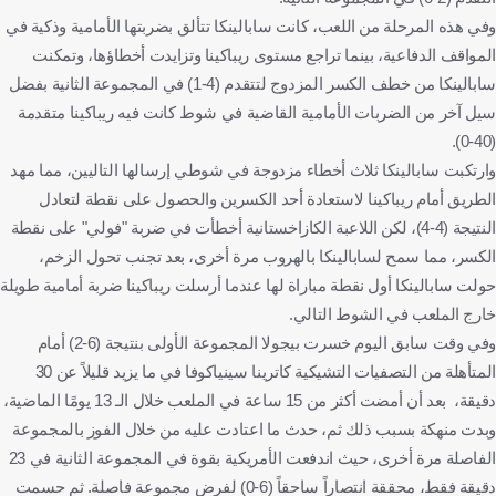
وفي هذه المرحلة من اللعب، كانت سابالينكا تتألق بضربتها الأمامية وذكية في
المواقف الدفاعية، بينما تراجع مستوى ريباكينا وتزايدت أخطاؤها، وتمكنت
سابالينكا من خطف الكسر المزدوج لتتقدم (4-1) في المجموعة الثانية بفضل
سيل آخر من الضربات الأمامية القاضية في شوط كانت فيه ريباكينا متقدمة
(40-0).
وارتكبت سابالينكا ثلاث أخطاء مزدوجة في شوطي إرسالها التاليين، مما مهد
الطريق أمام ريباكينا لاستعادة أحد الكسرين والحصول على نقطة لتعادل
النتيجة (4-4)، لكن اللاعبة الكازاخستانية أخطأت في ضربة "فولي" على نقطة
الكسر، مما سمح لسابالينكا بالهروب مرة أخرى، بعد تجنب تحول الزخم،
حولت سابالينكا أول نقطة مباراة لها عندما أرسلت ريباكينا ضربة أمامية طويلة
خارج الملعب في الشوط التالي.
وفي وقت سابق اليوم خسرت بيجولا المجموعة الأولى بنتيجة (6-2) أمام
المتأهلة من التصفيات التشيكية كاترينا سينياكوفا في ما يزيد قليلاً عن 30
دقيقة، بعد أن أمضت أكثر من 15 ساعة في الملعب خلال الـ 13 يومًا الماضية،
وبدت منهكة بسبب ذلك ثم، حدث ما اعتادت عليه من خلال الفوز بالمجموعة
الفاصلة مرة أخرى، حيث اندفعت الأمريكية بقوة في المجموعة الثانية في 23
دقيقة فقط، محققة انتصاراً ساحقاً (6-0) لفرض مجموعة فاصلة. ثم حسمت