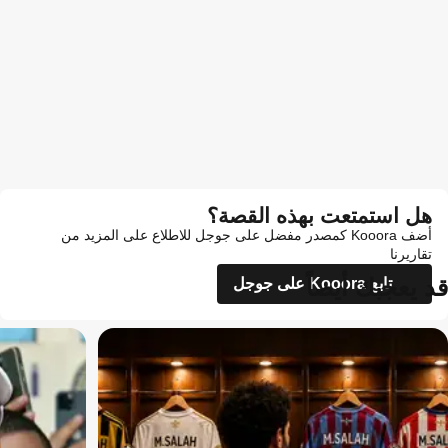
هل استمتعت بهذه القصة؟
أضف Kooora كمصدر مفضل على جوجل للاطلاع على المزيد من
تقاريرنا
قد يعجبك أيضاً
تابع Kooora على جوجل