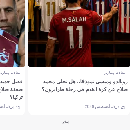
مقالات وتقارير
مقالات وتقارير
رونالدو وميسي نموذجًا.. هل تخلى محمد
فصل جديد بم
صلاح عن كرة القدم في رحلة طرابزون؟
صفقة صلاح
تركيا؟
5 أغسطس 2026
5 أغسطس 2026
14:49
17:29
إعلان