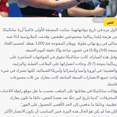
Getty Images
تنس
لأول مرة في تاريخ مواجهاتهما، تمكنت المصنفة الأولى عالمياً آرينا سابالينكا
من هزيمة إيلينا ريباكينا بمجموعتين نظيفتين، وقدمت البيلاروسية أداءً شبه
مثالي في ربع نهائي بطولة ووهان المفتوحة فئة 1,000 نقطة، لتحسم اللقاء
بنتيجة (6-3) و(6-3) في غضون ساعة و25 دقيقة اليوم الجمعة.
وقبل هذه المباراة، كانت سابالينكا تتفوق في المواجهات المباشرة على
ريباكينا بنتيجة (7-5)، وجاءت انتصاراتها على الملاعب الصلبة، والترابية،
والعشبية؛ في أوروبا وآسيا وأستراليا وأمريكا الشمالية، لكنها تشترك في شيء
واحد: جميع الانتصارات السبعة السابقة كانت معارك من ثلاث مجموعات
فاصلة.
وقالت سابالينكا في مقابلتها على الملعب بحسب ما نقل موقع رابطة اللاعبات
المحترفات: "لدينا تاريخ كبير حقًا ضد بعضنا البعض، دائمًا ما تكون معارك
عظيمة، ودائمًا ما تدفعني إلى الحد الأقصى للحصول على الفوز".
لكن هذا لم يكن هو الحال هذه المرة. فمن المناسب أن يكون الانتصار الأكثر