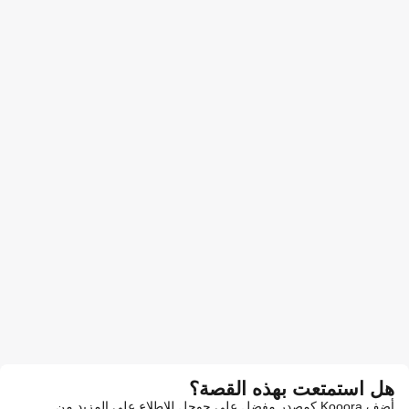
هل استمتعت بهذه القصة؟
أضف Kooora كمصدر مفضل على جوجل للاطلاع على المزيد من