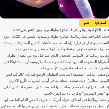
AFP
أستراليا
تنس
قالت الكازاخية يلينا ريباكينا، الفائزة بطولة ويمبلدون للتنس في 2022،
قالت الكازاخية يلينا ريباكينا، الفائزة بطولة ويمبلدون للتنس في 2022، اليوم
السبت، إنها تعارض قرار الرابطة العالمية للاعبات التنس المحترفات بإيقاف
مدربها ستيفانو فوكوف، مؤقتا، وأكدت أنها لم تقدم أي شكوى ضده.
وقالت ريباكينا في المؤتمر الصحفي الذي أقيم قبل يوم من انطلاق بطولة
أستراليا المفتوحة للتنس، حيث كانت وصيفة للبيلاروسية أرينا سابالينكا قبل
عامين: "قلت دائما أنه لم يعاملني بشكل سيء أبدا".
ووصفت ريباكينا، المصنفة السادسة للبطولة، الوضع كله بأنه "بالتأكيد ليس
الوضع المثالي"، حيث تستعد للمنافسة في أولى البطولات الأربع الكبرى
(جراند سلام) لهذا الموسم، وقالت إنها اعترضت على التصريحات التي أدلى
بها "بعض المدربين" وذكرت بام شرايفر بالاسم.
وأعلنت ريباكينا قبل انطلاق بطولة أمريكا المفتوحة للتنس العام الماضي إنها
لن تعمل مع فوكوف، ثم قالت قبل بداية هذا الموسم إن مدربها الجديد سيكون