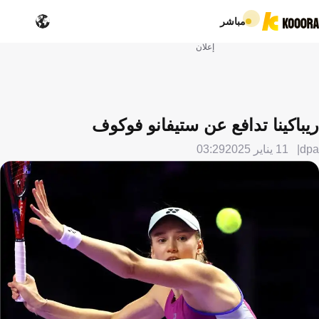
مباشر
إعلان
ريباكينا تدافع عن ستيفانو فوكوف
dpa
11 يناير 2025
03:29