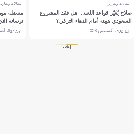
مقالات وتقارير
مقالات وتقارير
صلاح يُغَيّر قواعد اللعبة.. هل فقد المشروع
معضلة مورين
السعودي هيبته أمام الدهاء التركي؟
ترسانة النج
7 أغسطس 2026
6 أغسطس 2026
14:57
02:19
إعلان