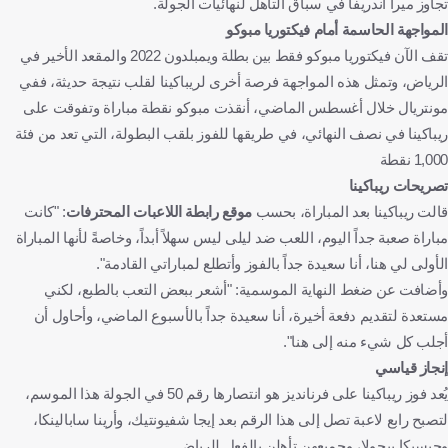
تجاوز ميرا أندريفا في سباق التأهل لنهائيات الجولة.
المواجهة الحاسمة أمام فيكتوريا مبوكو
تقف الآن فيكتوريا مبوكو فقط بين بطلة ويمبلدون 2022 والمقعد الأخير في
الرياض، وتمثل هذه المواجهة فرصة أخرى لريباكينا لقلب نتيجة حديثة، ففي
مونتريال خلال أغسطس الماضي، أنقذت مبوكو نقطة مباراة وتفوقت على
ريباكينا في نصف النهائي، في طريقها للفوز بلقب البطولة، التي تعد من فئة
1,000 نقطة
تصريحات ريباكينا
قالت ريباكينا بعد المباراة، بحسب
موقع رابطة اللاعبات المحترفات
: "كانت
مباراة صعبة جداً اليوم، اللعب ضد ليلى ليس سهلاً أبداً، وخاصةً لأنها المباراة
الأولى لي هنا، أنا سعيدة جداً بالفوز وأتطلع لمباراتي القادمة".
وأضافت عن ضغط النهاية الموسمية: "أشعر ببعض التعب بالطبع، لكني
مستعدة لتقديم دفعة أخيرة، أنا سعيدة جداً بالأسبوع الماضي، وأحاول أن
أجلب كل شيء منه إلى هنا".
إنجاز قياسي
يُعد فوز ريباكينا على فرنانديز هو انتصارها رقم 50 في الجولة هذا الموسم،
لتصبح رابع لاعبة تصل إلى هذا الرقم بعد إيجا شفيونتيك، وأرينا سابالينكا،
وجيسيكا بيجولا، وجميعهن تأهلن بالفعل للرياض.