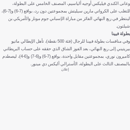
وعانى الكندي فيليكس أوجيه ألياسيم، المصنف الخامس على البطولة،
للتغلب على الكرواتي مارين سيليتش بمجموعتين دون رد، بواقع (7-6) و(7-6)،
لينتظر في ربع النهائي الفائز من مباراة الإسباني جوم مونار والأمريكي بن
شيلتون.
بطولة فيينا
وفي منافسات بطولة فيينا للرجال (فئة 500 نقطة)، تأهل الإيطالي ماتيو
بيريتيني إلى ربع النهائي، بعد الفوز الشاق الذي حققه على حساب البريطاني
كاميرون نوري، بمجموعتين مقابل واحدة، بواقع (7-6) و(6-7) و(6-4)، ليصطدم
بالمصنف الثالث على البطولة، الأسترالي أليكس دي مينور.
إعلان