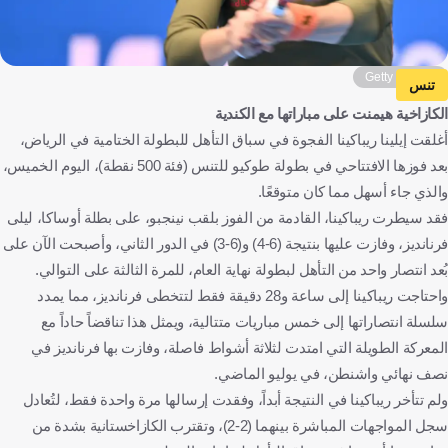
Getty Images
تنس
الكازاخية هيمنت على مباراتها مع الكندية
أغلقت إيلينا ريباكينا الفجوة في سباق التأهل للبطولة الختامية في الرياض،
بعد فوزها الافتتاحي في بطولة طوكيو للتنس (فئة 500 نقطة)، اليوم الخميس،
والذي جاء أسهل مما كان متوقعًا.
فقد سيطرت ريباكينا، القادمة من الفوز بلقب نينجبو، على بطلة أوساكا، ليلى
فرنانديز، وفازت عليها بنتيجة (6-4) و(6-3) في الدور الثاني، وأصبحت الآن على
بُعد انتصار واحد من التأهل لبطولة نهاية العام، للمرة الثالثة على التوالي.
واحتاجت ريباكينا إلى ساعة و28 دقيقة فقط لتتخطى فرنانديز، مما يمدد
سلسلة انتصاراتها إلى خمس مباريات متتالية، ويمثل هذا تناقضاً حاداً مع
المعركة الطويلة التي امتدت لثلاثة أشواط فاصلة، وفازت بها فرنانديز في
نصف نهائي واشنطن، في يوليو الماضي.
ولم تتأخر ريباكينا في النتيجة أبداً، وفقدت إرسالها مرة واحدة فقط، لتُعادل
سجل المواجهات المباشرة بينهما (2-2)، وتقترب الكازاخستانية بشدة من