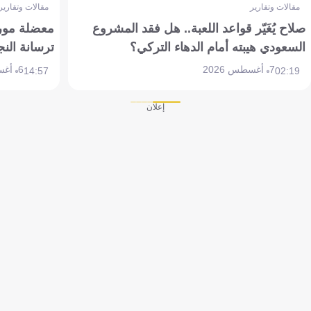
مقالات وتقارير
مقالات وتقارير
صلاح يُغَيّر قواعد اللعبة.. هل فقد المشروع
معضلة مورين
السعودي هيبته أمام الدهاء التركي؟
ترسانة النج
7 أغسطس 2026
6 أغسطس 2026
14:57
02:19
إعلان