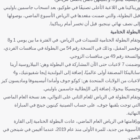
وريباكينا هي اللاعبة الأعلى تصنيفًا في طوكيو، بعد انسحاب جاسمين باوليني
قبل البطولة، والتي ضمنت مقعدها في الرياض الأسبوع الماضي، بوصولها
إلى نصف نهائي نينجبو، قبل أن تخسر أمام ريباكينا.
البطولة الختامية
وتقام البطولة الختامية للسيدات في الرياض، في الفترة ما بين يومي 1 و8
نوفمبر المقبل، وذلك في النسخة رقم 54 من البطولة في منافسات الفردي،
والنسخة رقم 49 من منافسات الزوجي.
وضمنت 7 لاعبات حتى الآن المشاركة في البطولة وهن: البيلاروسية أرينا
سابالينكا المصنفة أولى عالميًا، إضافة إلى البولندية إيجا شفيونتيك، و4
لاعبات من الولايات المتحدة هن: كوكو جوف وأماندا أنيسيموفا وماديسون كيز
وجيسيكا بيجولا، إضافة إلى الإيطالية جاسمين باوليني.
وتقام البطولة في الرياض للعام الثاني على التوالي، بعد نسخة العام الماضي
التي توجت بلقبها جوف، على حساب الصينية كينوين جينج في المباراة
النهائية.
وبإقامتها في الرياض العام الماضي، عادت البطولة الختامية إلى القارة
الآسيوية من جديد، للمرة الأولى منذ عام 2019، عندما أقيمن في شينجن في
الصين.