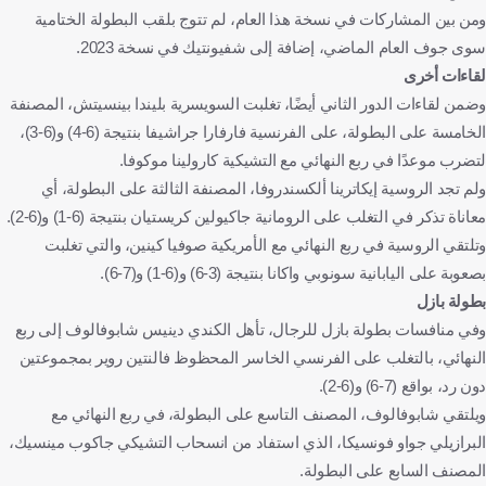
ومن بين المشاركات في نسخة هذا العام، لم تتوج بلقب البطولة الختامية
سوى جوف العام الماضي، إضافة إلى شفيونتيك في نسخة 2023.
لقاءات أخرى
وضمن لقاءات الدور الثاني أيضًا، تغلبت السويسرية بليندا بينسيتش، المصنفة
الخامسة على البطولة، على الفرنسية فارفارا جراشيفا بنتيجة (6-4) و(6-3)،
لتضرب موعدًا في ربع النهائي مع التشيكية كارولينا موكوفا.
ولم تجد الروسية إيكاترينا ألكسندروفا، المصنفة الثالثة على البطولة، أي
معاناة تذكر في التغلب على الرومانية جاكيولين كريستيان بنتيجة (6-1) و(6-2).
وتلتقي الروسية في ربع النهائي مع الأمريكية صوفيا كينين، والتي تغلبت
بصعوبة على اليابانية سونوبي واكانا بنتيجة (3-6) و(6-1) و(7-6).
بطولة بازل
وفي منافسات بطولة بازل للرجال، تأهل الكندي دينيس شابوفالوف إلى ربع
النهائي، بالتغلب على الفرنسي الخاسر المحظوظ فالنتين روير بمجموعتين
دون رد، بواقع (7-6) و(6-2).
ويلتقي شابوفالوف، المصنف التاسع على البطولة، في ربع النهائي مع
البرازيلي جواو فونسيكا، الذي استفاد من انسحاب التشيكي جاكوب مينسيك،
المصنف السابع على البطولة.