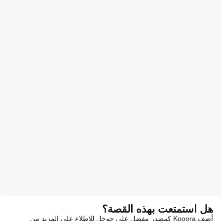
هل استمتعت بهذه القصة؟
أضف Kooora كمصدر مفضل على جوجل للاطلاع على المزيد من