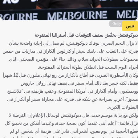
Getty Images
تنس
ديوكوفيتش يخفّض سقف التوقعات قبل أستراليا المفتوحة
لا يزال النجم الصربي نوفاك ديوكوفيتش، لم يصل إلى إجابة واضحة بشأن
قدرته على التغلب على يانيك سينر أو كارلوس ألكاراز في مباريات من خمس
مجموعات ببطولات الجراند سلام، وذلك بناءً على مؤتمره الصحفي الذي
أجراه اليوم السبت قبل انطلاق بطولة أستراليا المفتوحة.
وكان الأسطورة الصربي قد أطاح بألكاراز من ربع نهائي ملبورن قبل 12 شهراً
فقط، لكنه خسر بعد ذلك أمام سينر في نصف نهائي رولان جاروس
وويمبلدون، وأمام ألكاراز في أمريكا المفتوحة. وعقب هزيمته في "فلاشينج
ميدوز"، أعرب بصراحة عن شكه في قدرته على مجاراة سينر أو ألكاراز في
البطولات الكبرى.
ولكن مع بداية موسم جديد، قال ديوكوفيتش لوسائل الإعلام إن الفرصة لا
تزال قائمة: "أعلم أنني عندما أكون بصحة جيدة، وعندما أتمكن من تجميع كل
قطع الأحجية في يوم معين، أشعر أنني قادر على هزيمة أي شخص. لو لم