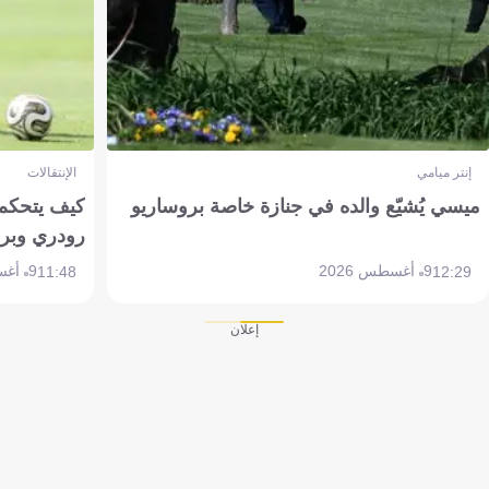
إنتر ميامي
الإنتقالات
ميسي يُشيّع والده في جنازة خاصة بروساريو
كيف يتحكم 
رودري وبر
9 أغسطس 2026
9 أغسطس 2026
11:48
12:29
إعلان