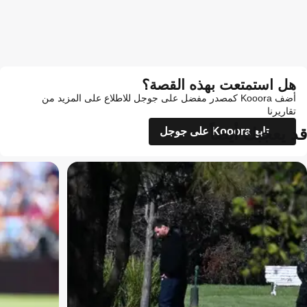
هل استمتعت بهذه القصة؟
أضف Kooora كمصدر مفضل على جوجل للاطلاع على المزيد من
تقاريرنا
قد يعجبك أيضاً
تابع Kooora على جوجل