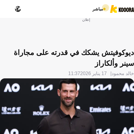
مباشر
إعلان
ديوكوفيتش يشكك في قدرته على مجاراة
سينر وألكاراز
خالد محمود
17 يناير 2026
11:37