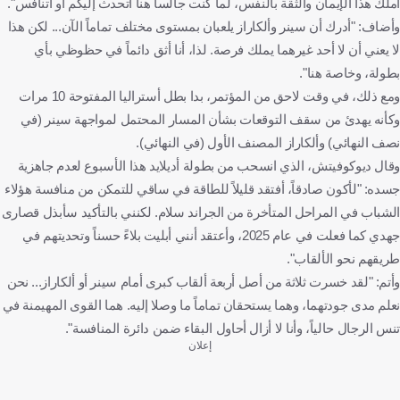
أملك هذا الإيمان والثقة بالنفس، لما كنت جالساً هنا أتحدث إليكم أو أتنافس".
وأضاف: "أدرك أن سينر وألكاراز يلعبان بمستوى مختلف تماماً الآن... لكن هذا
لا يعني أن لا أحد غيرهما يملك فرصة. لذا، أنا أثق دائماً في حظوظي بأي
بطولة، وخاصة هنا".
ومع ذلك، في وقت لاحق من المؤتمر، بدا بطل أستراليا المفتوحة 10 مرات
وكأنه يهدئ من سقف التوقعات بشأن المسار المحتمل لمواجهة سينر (في
نصف النهائي) وألكاراز المصنف الأول (في النهائي).
وقال ديوكوفيتش، الذي انسحب من بطولة أديلايد هذا الأسبوع لعدم جاهزية
جسده: "لأكون صادقاً، أفتقد قليلاً للطاقة في ساقي للتمكن من منافسة هؤلاء
الشباب في المراحل المتأخرة من الجراند سلام. لكنني بالتأكيد سأبذل قصارى
جهدي كما فعلت في عام 2025، وأعتقد أنني أبليت بلاءً حسناً وتحديتهم في
طريقهم نحو الألقاب".
وأتم: "لقد خسرت ثلاثة من أصل أربعة ألقاب كبرى أمام سينر أو ألكاراز... نحن
نعلم مدى جودتهما، وهما يستحقان تماماً ما وصلا إليه. هما القوى المهيمنة في
تنس الرجال حالياً، وأنا لا أزال أحاول البقاء ضمن دائرة المنافسة".
إعلان