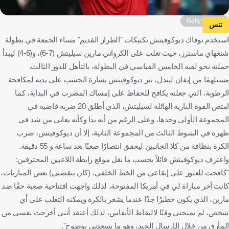
Getty Images
تنس
استخدم نوفاك ديوكوفيتش تكتيكات "الطراز القديم" مساء الجمعة في بطولة
شنغهاي ماسترز، حيث تغلب على الكرواتي مارين سيليتش (7-6)، و(6-4) ليبدأ
حملته نحو لقبه الخامس القياسي في البطولة، بالتأهل للدور الثالث.
مستلهمًا من إيفان ليندل، نثر ديوكوفيتش نشارة الخشب على يديه لمكافحة
الرطوبة، التي جعلته يكافح للحفاظ على إمساك المضرب في البداية، كما
امتص القوة النارية الهائلة لسيليتش، الذي أطلق 20 ضربة قاضية في
المجموعة الأولى وحدها، وعلى الرغم من أنه بدا وكأنه يعاني من شد في
ظهره في الشوط الثالث من المجموعة الثانية، إلا أن ديوكوفيتش، ضرب
الكرة بنظافة من كلا الجانبين ليحقق انتصارًا صعبًا بعد ساعة و 55 دقيقة.
واعترف ديوكوفيتش قائلاً بحسب ما نقل موقع رابطة اللاعبين المحترفين:
"كافحت للعثور على إيقاعي من الخط الخلفي، (كان ينقصني) بعض المباريات،
كانت آخر مباراة لي في أمريكا المفتوحة، لذلك واجهت افتتاحية صعبة حقًا ضد
مارين، الذي يكون خطيرًا جدًا عندما يشعر بالكرة ويمكنه التغلب على أي
شخص، لم يمنحني وقتًا لالتقاط الأنفاس، لذلك أعتقد أنني أخرجت نفسي من
المأزق من خلال الإرسال الجيد، وهو ما يسعدني بوضوح".