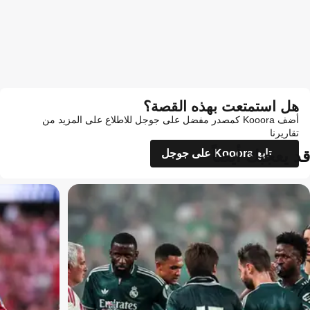
هل استمتعت بهذه القصة؟
أضف Kooora كمصدر مفضل على جوجل للاطلاع على المزيد من
تقاريرنا
قد يعجبك أيضاً
تابع Kooora على جوجل