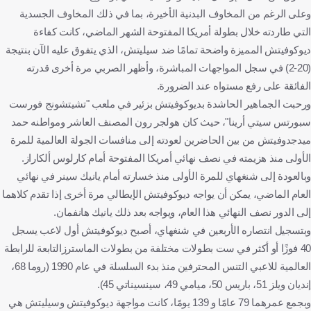
وعلى الرغم من المخاوف البدنية الأخيرة، بما في ذلك المخاوف الجسدية
التي طاردته خلال بطولة أمريكا المفتوحة الشهر الماضي، كانت كفاءة
ديوكوفيتش المميزة واضحة تمامًا ضد سيليتش، الذي يتفوق عليه الآن بنتيجة
(20-2) في سجل المواجهات المباشرة، وأظهر الصربي مرة أخرى قدرته
الفائقة على رفع مستواه عند الضرورة.
ورحبت الجماهير الحاشدة بديوكوفيتش بزئير في ملعب "تشيتشونج فورست
سبورتس سيتي أرينا"، حيث كان هولجر رون المصنف العاشر ومواطنه حمد
ميدجدوفيتش من بين الحاضرين لعودته إلى منافسات الجولة العالمية للمرة
الأولى منذ هزيمته في نصف نهائي أمريكا المفتوحة أمام كارلوس ألكاراز.
وبالعودة إلى شنغهاي للمرة الأولى منذ خسارته أمام يانيك سينر في نهائي
العام الماضي، يمكن أن يواجه ديوكوفيتش الإيطالي مرة أخرى إذا تقدم كلاهما
إلى الدور نصف النهائي هذا العام، ويواجه بعد ذلك يانيك هانفمان.
وبتسجيل انتصاره الأربعين في شنغهاي، أصبح ديوكوفيتش أول لاعب يسجل
40 فوزًا أو أكثر في ست بطولات مختلفة من بطولات الماسترزالتابعة للرابطة
العالمية للاعبي التنس المحترفين منذ بدء السلسلة في عام 1990 (روما 68،
إنديان ويلز 51، باريس 50، ميامي 49، سينسيناتي 45).
وبجمع عمرهما 79 عامًا و 139 يومًا، كانت مواجهة ديوكوفيتش وسيليتش هي