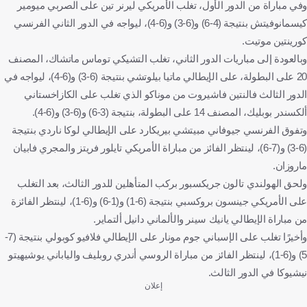
وفي مباراة من الدور الأول، تغلب الأمريكي ليرنر تين على الصربي ميومير
كيسمانوفيتش بنتيجة (4-6) و(6-3) و(6-4)، ليواجه في الدور الثاني الفرنسي
كورينتين موتيت.
وبالعودة إلى مباريات الدور الثاني، تغلب التشيكي توماس ماتشاك، المصنف
20 على البطولة، على الإيطالي ماتيا بيلوتشي بنتيجة (6-3) و(6-4)، ليواجه في
الدور الثالث فالنتين فاشيروت من موناكو الذي تغلب على الكازاخستاني
ألكسندر بوبليك، المصنف 14 على البطولة، بنتيجة (3-6) و(6-3) و(6-4).
وتفوق الفرنسي جيوفاني مبيتشي بيريكارد على الإيطالي لوكا ناردي بنتيجة
(6-3) و(7-6)، لينتظر الفائز من مباراة الأمريكي تايلور فريتز والمجري فابيان
ماروزان.
ولحق الهولندي تالون جريكسبور بركب المتأهلين للدور الثالث، بعد التغلب
على الأمريكي جينسون بروكسبي بنتيجة (6-1) و(1-6) و(6-1)، لينتظر الفائزة
من مباراة الإيطالي يانيك سينر والألماني دانيل ألتماير.
وأخيرًا تغلب على الإسباني جوم مونار على الإيطالي فلافيو كوبولي بنتيجة (7-
5) و(6-1)، لينتظر الفائز من مباراة الروسي أندري روبليف والياباني يوشيهيتو
نيشيوكا في الدور الثالث.
إعلان