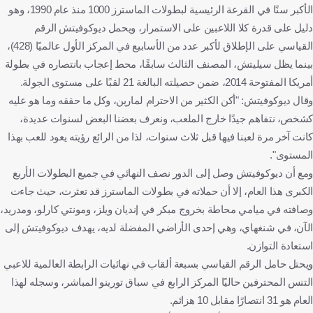
الأكبر سنًا في القرعة الرئيسية لبطولات الماسترز 1000 منذ عام 1990، وهو
دليل على قدرة كلا اللاعبين على الاستمرار، ويحمل ديوكوفيتش الرقم
القياسي على الإطلاق لأكبر عدد من الأسابيع في المركز الأول عالميًا (428)،
بينما يظل سيليتش، المصنف الثالث سابقًا، محط إعجاب بانتصاره في بطولة
أمريكا المفتوحة 2014، ضمن حصيلته البالغة 21 لقبًا على مستوى الجولة.
وقال ديوكوفيتش: "أكن الكثير من الاحترام لمارين، وكل ما حققه وما هو عليه
كشخص، نتفاهم جيدًا خارج الملعب، ونعرف بعضنا البعض لسنوات عديدة،
كانت آخر مرة لعبنا فيها قبل ثلاث سنوات، لذا من الرائع رؤيته يعود للعب بهذا
المستوى".
ومع أن ديوكوفيتش وصل إلى الدور نصف النهائي في جميع البطولات الأربع
الكبرى هذا العام، إلا أن حملاته في بطولات الماسترز قد تعثرت، حيث جاءت
وصافته في ميامي محاطة بخروج مبكر في إنديان ويلز، ومونتي كارلو، ومدريد،
الآن، في شنغهاي، وهي إحدى الأراضي المفضلة لديه، يهدف ديوكوفيتش إلى
استعادة التوازن.
ويحتل حامل الرقم القياسي بسبعة ألقاب في نهائيات الرابطة العالمية للاعبي
التنس المحترفين حاليًا المركز الرابع في سباق تورينو المباشر، وسجله لهذا
العام هو 31 انتصارًا مقابل 10 هزائم.