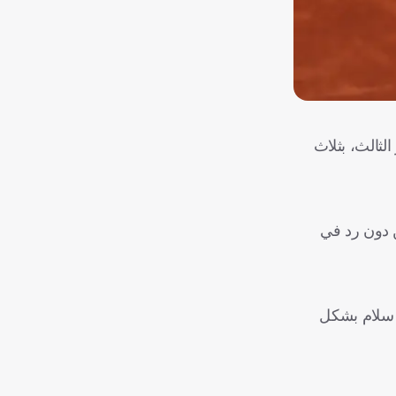
لثالث، بثلاث
ن دون رد في
د سلام بشكل