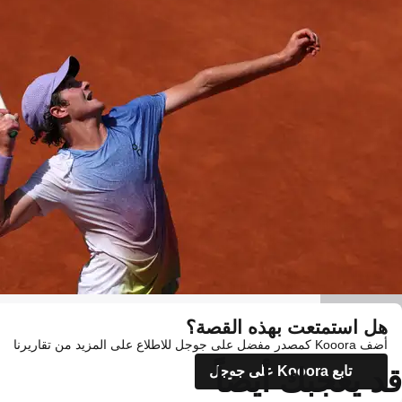
Getty Images
هل استمتعت بهذه القصة؟
أضف Kooora كمصدر مفضل على جوجل للاطلاع على المزيد من تقاريرنا
قد يعجبك أيضاً
تابع Kooora على جوجل