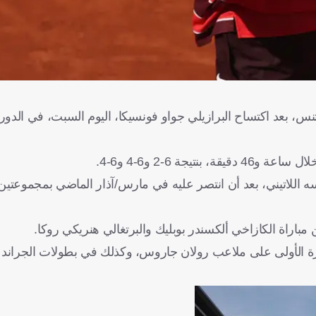
س، بعد اكتساح البرازيلي جواو فونسيكا، اليوم السبت، في الدور ا
ة 6-2 و6-4 و6-4.
سه اللاتيني، بعد أن انتصر عليه في مارس/آذار الماضي بمجموعتي
اراة الكازاخي ألكسندر بوبليك والبرتغالي هنريكي روكا.
 للمرة الأولى على ملاعب رولان جاروس، وكذلك في بطولات الجران