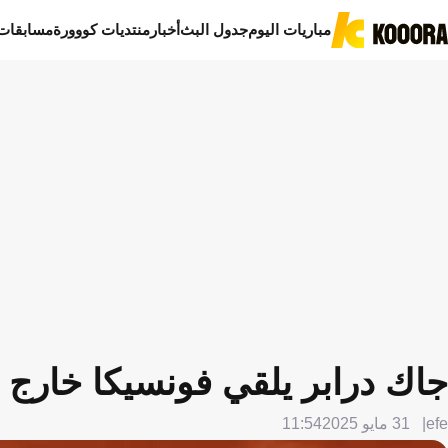
مباريات اليوم
جدول البث
أخبار
منتديات كووورة
مسابقات
جاك درابر يلقي فونسيكا خارج
efe
31 مايو 2025
11:54