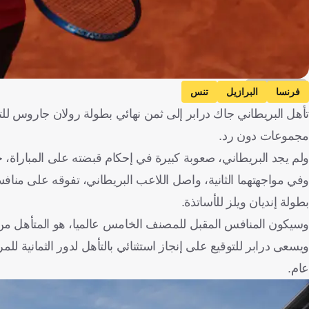
Getty Images
فرنسا
البرازيل
تنس
تأهل البريطاني جاك درابر إلى ثمن نهائي بطولة رولان جاروس للتن
مجموعات دون رد.
ولم يجد البريطاني، صعوبة كبيرة في إحكام قبضته على المباراة، خلال ساعة و46 دقيقة، بنتيج
وفي مواجهتهما الثانية، واصل اللاعب البريطاني، تفوقه على مناف
بطولة إنديان ويلز للأساتذة.
وسيكون المنافس المقبل للمصنف الخامس عالميا، هو المتأهل من مب
ويسعى درابر للتوقيع على إنجاز استثنائي بالتأهل لدور الثمانية
عام.