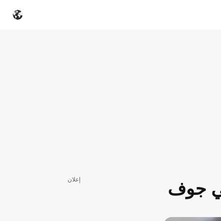
إعلان
صي جوف