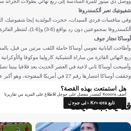
ووصل دي مينور للمرة السادسة إلى ربع نهائي بطولات الجراند سلا
شفيونتيك تعبر ألكسندروفا
وفي منافسات فردي السيدات، حجزت البولندية إيجا شفيونتيك، المصنف
ألكسندروفا بمجموعتين دون رد بواقع (6-3) و(6-1)، لتنتظر الفائزة من مباراة الأمريكية أماندا أنيسيموفا والبرازيلية بياتريز حداد مايا.
أوساكا تجتاز جوف
ربع النهائي الفائزة من مباراة التشيكية كارولينا موكوفا والأوكرانية
وأصبحت أوساكا ثاني لاعبة في العصر الحديث بعد فلافيا بينيتا تصل إلى ربع النهائي أول 5 مرات في بطو
وحققت أوساكا انتصارها رقم 27 في أمريكا المفتوحة، وهو أكبر عدد من الانتصارات تحققه في بطولة واحدة في مسيرتها.
هل استمتعت بهذه القصة؟
أضف Kooora كمصدر مفضل على جوجل للاطلاع على المزيد من تقاريرنا
قد يعجبك أيضاً
تابع Kooora على جوجل