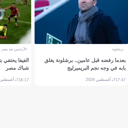
برشلونة
الأرجنتين ضد مصر
بعدما رفضه قبل عامين.. برشلونة يغلق
الفيفا يحتفي بث
بابه في وجه نجم البريميرليج
شباك مصر
7 أغسطس 2026
7 أغسطس 2026
16:17
17:47