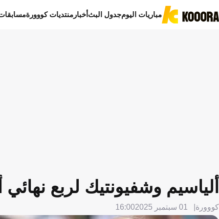
مباريات اليوم
جدول البث
أخبار
منتديات كووورة
مسابقات
ألياسيم وشفيونتيك لربع نهائي 
كووورة
01 سبتمبر 2025
16:00