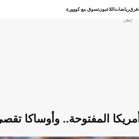
فرق
رياضات
اللاعبون
تسوق مع كووورة
إعلان
أمريكا المفتوحة.. وأوساكا تق