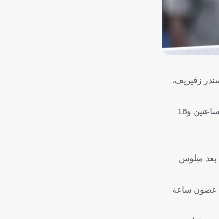
سندر زفيريف،
ونجح ألياسيم في إقصاء المصنف 15 على البطولة بعد التغلب عليه بثلاث مجموعات دون رد، بواقع (7-5) و(6-3) و(6-4) في غضون ساعتين و16
 بعد ميلوس
سترالي أليكس دي مينور، الذي تغلب على السويسري لياندرو ريدي بنتيجة (6-3) و(6-2) و(6-1) في غضون ساعة