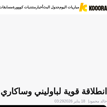
مباريات اليوم
جدول البث
أخبار
منتديات كووورة
مسابقات
انطلاقة قوية لباوليني وساكاري 
خالد محمود
18 يناير 2026
03:29