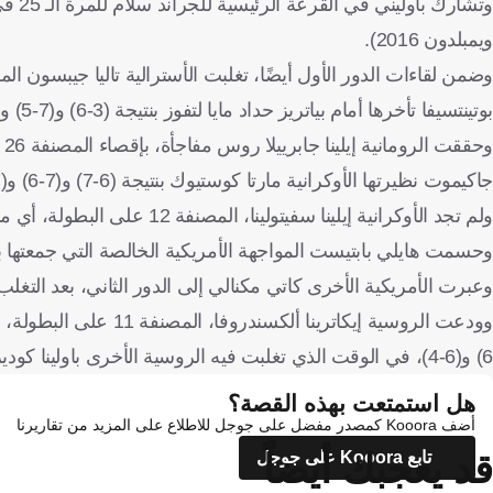
ويمبلدون 2016).
بوتينتسيفا تأخرها أمام بياتريز حداد مايا لتفوز بنتيجة (3-6) و(7-5) و(6-3)،
جاكيموت نظيرتها الأوكرانية مارتا كوستيوك بنتيجة (6-7) و(7-6) و(7-6).
ولم تجد الأوكرانية إيلينا سفيتولينا، المصنفة 12 على البطولة، أي معاناة تذكر في التغلب على الإسبانية كريستيان بوكسا بنتيجة (6-4) و(6-1).
وحسمت هايلي بابتيست المواجهة الأمريكية الخالصة التي جمعتها بتايلور تاونسيند ب
وعبرت الأمريكية الأخرى كاتي مكنالي إلى الدور الثاني، بعد التغلب بسهولة
6) و(6-4)، في الوقت الذي تغلبت فيه الروسية الأخرى باولينا كوديرميتوفا على الإسبانية جيومار ماريستاني بنتيجة (6-2) و(6-3)
هل استمتعت بهذه القصة؟
أضف Kooora كمصدر مفضل على جوجل للاطلاع على المزيد من تقاريرنا
قد يعجبك أيضاً
تابع Kooora على جوجل