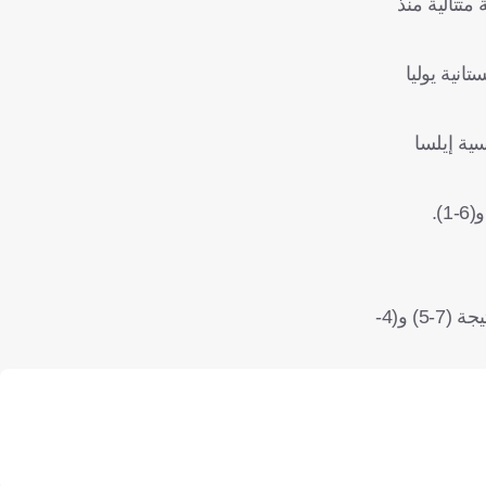
لـ 25 في مسيرتها، بينما تخوض ساكاري مشاركتها الـ 40 (منها 38 مشاركة متتالية منذ
 آنا بلينكوفا (6-1) و(6-3)، وقلبت الكازاخستانية يوليا
 بنتيجة (6-4) و(7-5)، كما أقصت الفرنسية إيلسا
وودعت الروسية إيكاترينا ألكسندروفا، المصنفة 11 على البطولة، المنافسات من الدور الأول بالخسارة أمام التركية زينب سونميز بنتيجة (7-5) و(4-