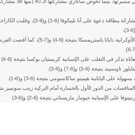
وتشارك باوليني في القرعة الرئيسية للجراند سلام للمرة ا
وضمن لقاءات الدور الأول أيضًا، تغلبت الأسترالية تاليا جيبسون المشاركة ببطاقة دعوة على
وحققت الرومانية إيلينا جابرييلا روس مفاجأة، بإقصاء المصنفة 26 الأوكرانية دايانا ياستريمسكا
نتيجة (6-3) و(6-7) و(6-3).
 على اليابانية هيمينو ساكاتسومي بنتيجة (6-3) و(6-1).