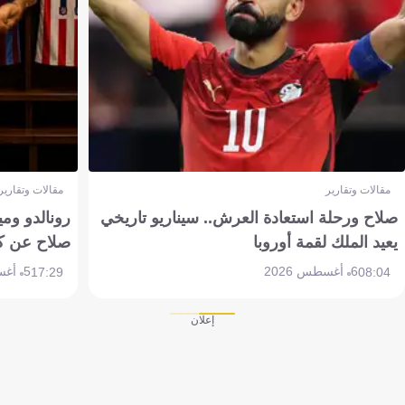
مقالات وتقارير
مقالات وتقارير
صلاح ورحلة استعادة العرش.. سيناريو تاريخي
رونالدو وم
يعيد الملك لقمة أوروبا
صلاح عن ك
6 أغسطس 2026
5 أغسطس 2026
17:29
08:04
إعلان