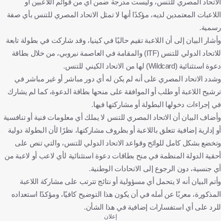
الاتحاد المصري للتنس، وليست مدرجة ضمن أي من قوائم اللاعبين أو
اللاعبات المعتمدين لديه، مؤكدًا أنها لا تمثل الاتحاد المصري للتنس بأي صفة
رسمية.
وأشار البيان إلى أن اللاعبة تقيم حاليًا في كينيا، وقد شاركت في بطولة تابعة
للاتحاد الدولي للتنس (ITF) والمقامة في العاصمة نيروبي، من خلال بطاقة
دعوة استثنائية (Wildcard) لها من الاتحاد الكيني للتنس.
وشدد الاتحاد المصري على أنه لم يكن له أي دور مباشر أو غير مباشر في
ترشيح اللاعبة أو طلب أو الموافقة على منحها بطاقة الدعوة، كما لم يشارك
في إجراءات دخولها البطولة أو مشاركتها فيها.
وأضاف البيان أن الاتحاد المصري للتنس لا يملك أي معلومات فنية أو تنافسية
أو إدارية إضافية تتعلق باللاعبة أو بظروف مشاركتها، نظرًا لأن البطولة دولية
وتخضع بشكل كامل للوائح وقواعد الاتحاد الدولي للتنس، والتي تنص على
أحقية الدولة المنظمة في منح بطاقات دعوة استثنائية لأي لاعب أو لاعبة من
أي جنسية، دون الرجوع إلى الاتحادات الوطنية.
وأتم البيان أنه لا يتحمل أي مسؤولية أو نتائج تترتب على مشاركة اللاعبة
المذكورة، معربًا عن أمله في أن يكون هذا التوضيح كافيًا، ومؤكدًا استعداده
للرد على أي استفسارات إضافية في هذا الشأن.
إعلان