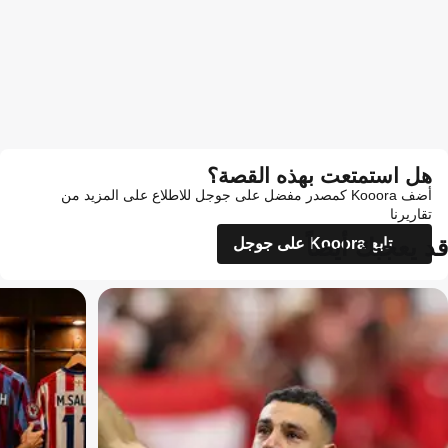
هل استمتعت بهذه القصة؟
أضف Kooora كمصدر مفضل على جوجل للاطلاع على المزيد من
تقاريرنا
قد يعجبك أيضاً
تابع Kooora على جوجل