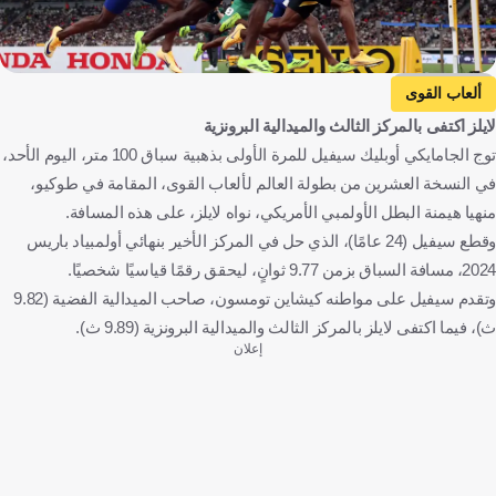
Getty Images
ألعاب القوى
لايلز اكتفى بالمركز الثالث والميدالية البرونزية
توج الجامايكي أوبليك سيفيل للمرة الأولى بذهبية سباق 100 متر، اليوم الأحد،
في النسخة العشرين من بطولة العالم لألعاب القوى، المقامة في طوكيو،
منهيا هيمنة البطل الأولمبي الأمريكي، نواه لايلز، على هذه المسافة.
وقطع سيفيل (24 عامًا)، الذي حل في المركز الأخير بنهائي أولمبياد باريس
2024، مسافة السباق بزمن 9.77 ثوانٍ، ليحقق رقمًا قياسيًا شخصيًا.
وتقدم سيفيل على مواطنه كيشاين تومسون، صاحب الميدالية الفضية (9.82
ث)، فيما اكتفى لايلز بالمركز الثالث والميدالية البرونزية (9.89 ث).
إعلان