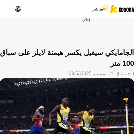
مباشر
إعلان
الجامايكي سيفيل يكسر هيمنة لايلز على سباق
100 متر
(أ ف ب)
14 سبتمبر 2025
09:53