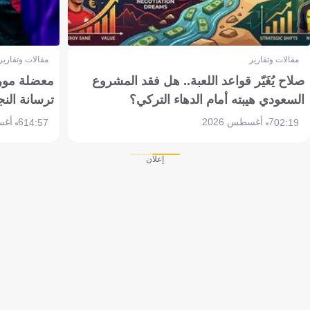
مقالات وتقارير
مقالات وتقارير
صلاح يُغَيّر قواعد اللعبة.. هل فقد المشروع
معضلة مورين
السعودي هيبته أمام الدهاء التركي؟
ترسانة النج
7 أغسطس 2026
6 أغسطس 2026
14:57
02:19
إعلان