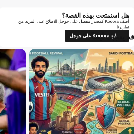
هل استمتعت بهذه القصة؟
أضف Kooora كمصدر مفضل على جوجل للاطلاع على المزيد من
تقاريرنا
قد يعجبك أيضاً
تابع Kooora على جوجل