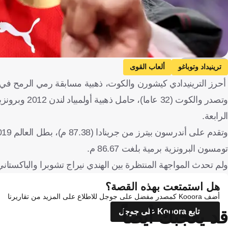
Getty Images
ترينيداد وتوباغو
ألعاب القوى
أحرز الترينيدادي كيشورن والكوت، ذهبية مسابقة رمي الرمح في بطولة العالم لألعاب ال
الرابعة.
تومسون البرونزية برمية بلغت 86.67 م.
ولم تحدث المواجهة المنتظرة بين الهندي نيراج تشوبرا والباكستاني أرشاد نديم، إذ أنهى ا
هل استمتعت بهذه القصة؟
أضف Kooora كمصدر مفضل على جوجل للاطلاع على المزيد من تقاريرنا
قد يعجبك أيضاً
تابع Kooora على جوجل