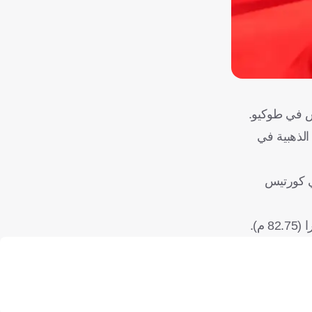
من رميته الثانية (87.83 م)، قبل أن يحسم الذهبية في
ولمبياد باريس 2024، فيما نال الأمريكي كورتيس