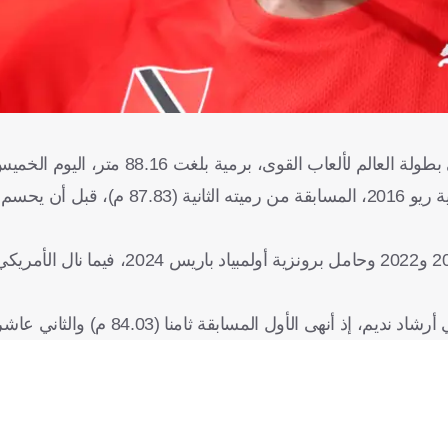
قوى، برمية بلغت 88.16 متر، اليوم الخميس في طوكيو.
وتصدر والكوت (32 عاما)، حامل ذهبية أولمبياد لندن 2012 وبرونزية ريو 2016، المسابقة 
وتقدم على أندرسون بيترز من جرينادا (87.38 م)، بطل العالم 2019 و2022 وحامل برونزية أ
لأول المسابقة ثامنا (84.03 م) والثاني عاشرا (82.75 م).