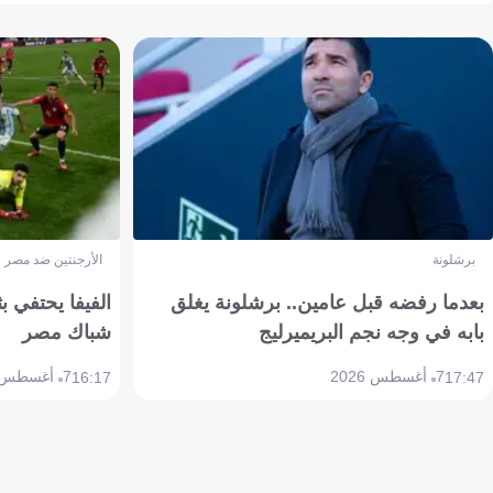
برشلونة
الأرجنتين ضد مصر
بعدما رفضه قبل عامين.. برشلونة يغلق
الفيفا يحتفي بث
بابه في وجه نجم البريميرليج
شباك مصر
7 أغسطس 2026
7 أغسطس 2026
16:17
17:47