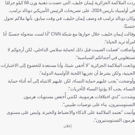
ردت الملاكمة الجزائرية إيمان خليف، التي حصدت ذهبية وزن 66 كيلو جرامًا
في أولمبياد باريس 2024، على تصريحات الرئيس الأمريكي دونالد ترامب.
وكان دونالد ترامب قد وصف إيمان خليف، في وقت سابق، بأنها ملاكم تحول
جنسيًا.
وقالت إيمان خليف، خلال حوارها مع شبكة CNN "أنا لست متحولة جنسيًا. أنا
امرأة تريد الحياة".
وأضافت "فضلت الصمت قبل ذلك لحماية سلامي الداخلي، لكن أرجوكم لا
تستغلوني في أجنداتكم السياسية".
وتابعت الملاكمة الجزائرية "لا أخفي شيئا، وأنا مستعدة للخضوع إلى الاختبارات
الجينية، ولكن بشرط أن تجريها اللجنة الأولمبية الدولية".
وأوضحت "يجب عليهم حماية النساء، لكن عليهم الانتباه إلى أنه أثناء حماية
النساء، يجب ألا يؤذوا النساء الأخريات".
وشددت "لدي اختلافات هرمونية، لكنني أُخفض مستويات هرمون
التستوستيرون، بناء على توصيات طبيبي".
وأتمت "تعتمد الملاكمة على الذكاء والانضباط والخبرة، وليس على مستوى
هرمون التستوستيرون".
إعلان