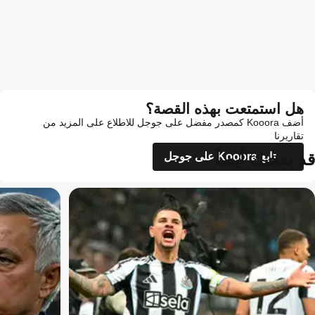
هل استمتعت بهذه القصة؟
أضف Kooora كمصدر مفضل على جوجل للاطلاع على المزيد من
تقاريرنا
قد يعجبك أيضاً
تابع Kooora على جوجل