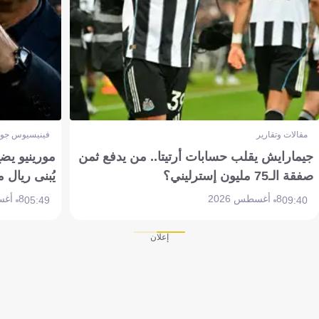
مقالات وتقارير
فينيسيوس جون
جيمارايش يقلب حسابات أرتيتا.. من يدفع ثمن
مورينيو يض
صفقة الـ75 مليون إسترليني؟
يُبنى ريال 
8 أغسطس 2026
8 أغسطس 2026
05:49
09:40
إعلان