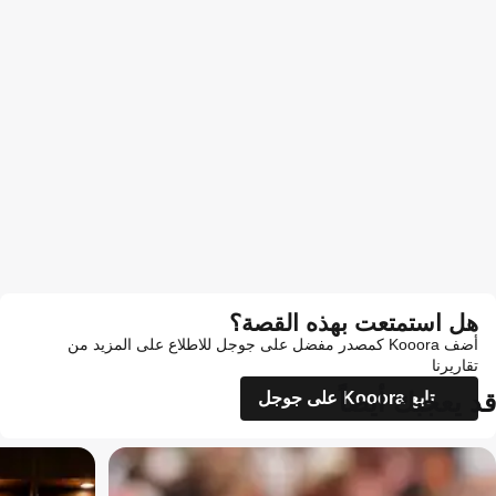
هل استمتعت بهذه القصة؟
أضف Kooora كمصدر مفضل على جوجل للاطلاع على المزيد من
تقاريرنا
قد يعجبك أيضاً
تابع Kooora على جوجل