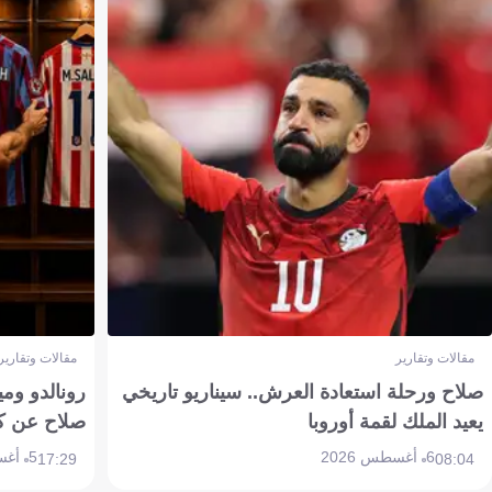
مقالات وتقارير
مقالات وتقارير
صلاح ورحلة استعادة العرش.. سيناريو تاريخي
رونالدو وم
يعيد الملك لقمة أوروبا
صلاح عن ك
6 أغسطس 2026
5 أغسطس 2026
17:29
08:04