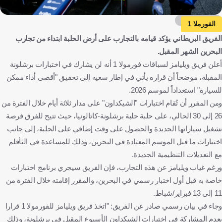
Getty Images
الفورملا 1
الفريق البريطاني يؤكد قيامه بالتجارب على أرض الحلبة ابتداء من تجارب
البحرين الشهر المقبل.
أعلن فريق ويليامز لسباقات فورمولا 1 أنه لن يشارك في اختبارات برشلونة
المقبلة، موضحاً أن قراره يأتي في إطار سعيه إلى تحقيق "أقصى أداء ممكن
للسيارة" استعداداً لموسم 2026.
ومن المقرر أن تُقام اختبارات "الشيكداون" على مدار ثلاثة أيام خلال الفترة من
26 إلى 30 الحالي، على حلبة حلبة برشلونة-كاتالونيا، حيث تتيح للفرق فرصة
تشغيل سياراتها الجديدة والحصول على وقت إضافي على الحلبة، إلى جانب
اختبارات ما قبل الموسم المعتادة في البحرين، وذلك للمساعدة في التأقلم
مع التعديلات التنظيمية الجديدة.
ورغم غياب ويليامز عن هذه التجارب، فإن الفريق سيجري برنامج اختبارات
خاصة به قبل أول اختبار رسمي في البحرين، والمقرر إقامته خلال الفترة من
11 إلى 13 فبراير/شباط.
وجاء في بيان رسمي صادر عن الفريق: "اتخذ فريق ويليامز للفورمولا 1 قرارا
بعدم المشاركة في اختبارات الشيكداون الأسبوع المقبل في برشلونة، وذلك