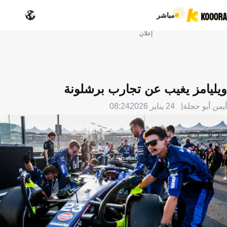
مباشر
إعلان
ويليامز يغيب عن تجارب برشلونة
أيمن أبو حجلة
24 يناير 2026
08:24