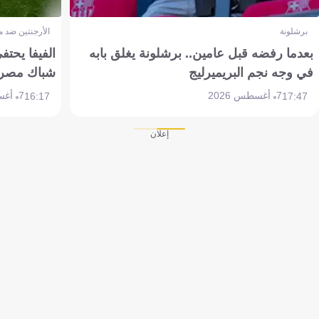
برشلونة
الأرجنتين ضد 
بعدما رفضه قبل عامين.. برشلونة يغلق بابه
الفيفا يحتفي
في وجه نجم البريميرليج
شباك مصر
7 أغسطس 2026
7 أغسطس 2026
16:17
17:47
إعلان