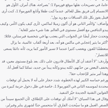
عاما، في تصريحات نقلها موقع فورمولا 1: "بصراحة، هناك أمران. الأول هو
الانضمام إلى فريق بطل للعالم. عندما كنت طفلا وأتابع الفورمولا 1، كنت أرى
فيتل يفوز بكل تلك السباقات مع ريد بول".
وأضاف: "والأمر الثاني هو أن أكون زميلا لماكس، لأرى كيف يكون الأمر، وكيف
يبدو التنافس مع أفضل مستوى في العالم. هذا شيء مثير للغاية".
وتحدث حجار أيضًا عن الجوانب التي يعجب بها في شخصية فيرستابن، قائلا:
"أكثر ما يثير إعجابي في ماكس هو أنه، بعد أربعة ألقاب عالمية، ما يزال
متعطشًا للفوز، ويغضب كثيرا عندما لا تسير الأمور كما يريد، لأنه دائمًا يسعى
للانتصار".
وأردف: "لا أعتقد أن كل الأبطال قادرون على ذلك. بعد بلوغ مستوى معين، قد
يخفف البعض من حدّتهم، لكنه يبدو وكأنه يبدأ من جديد، تمامًا كما أفعل أنا،
وهذا أمر مثير للإعجاب حقا".
ورغم حماسه الكبير لهذه الخطوة، شدد حجار على أنه لا يحمل أي توقعات
محددة لموسمه الثاني في الفورمولا 1، خاصة في ظل دخول حزمة كبيرة من
القوانين التقنية الجديدة حيّز التنفيذ.
وقال في هذا السياق: "لا أملك أي توقعات على الإطلاق، لأن الجميع سيبدأ من
الصفر. العمل هو ما سيُحدث الفارق. أنا متحمس جدًا لشهري يناير وفبراير،