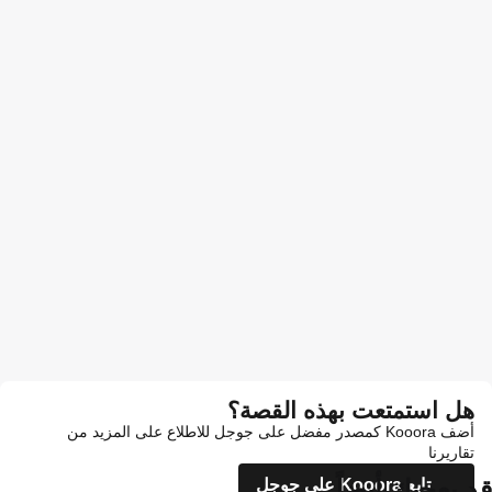
هل استمتعت بهذه القصة؟
أضف Kooora كمصدر مفضل على جوجل للاطلاع على المزيد من
تقاريرنا
قد يعجبك أيضاً
تابع Kooora على جوجل