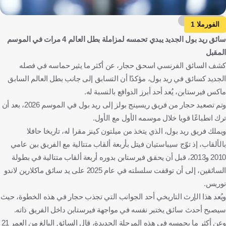
Getty Images
الفورملا 1
سائق ريد بول الجديد يبدي تحمسه لمزاملة بطل العالم 4 مرات في الموسم
المقبل
كشف السائق الفرنسي اسحق حجار، عن أكثر ما يثير حماسه في فصله
الجديد كسائق في ريد بول، مؤكدًا أن التسابق إلى جانب بطل العالم السابق
ماكس فيرستابن، يُعد أحد أبرز الدوافع بالنسبة له.
وتم تصعيد حجار من فريق ريسينج بولز إلى ريد بول في الموسم 2026، بعد أن
ترك انطباعًا قويا خلال موسمه الأول مع الأول.
ويملك فريق ريد بول، الذي يتخذ من ميلتون كينز مقرا له، تاريخا حافلا
بالألقاب، إذ توّج سيباستيان فيتل بأربعة ألقاب متتالية مع الفريق بين عامي
2010 و2013، قبل أن يحقق فيرستابن بدوره أربعة ألقاب متتالية في بطولة
السائقين، إلى أن توقفت سلسلته في عام 2025 على يد سائق ماكلارين لاندو
نوريس.
ويُعد هذا الإرث التاريخي أحد الجوانب التي تجذب حجار في هذه الخطوة، حيث
سيصبح أحدث سائق يختبر نفسه في مواجهة فيرستابن داخل الفريق ذاته.
وعن أكثر ما يحمسه في هذه المرحلة الجديدة، قال السائق البالغ من العمر 21