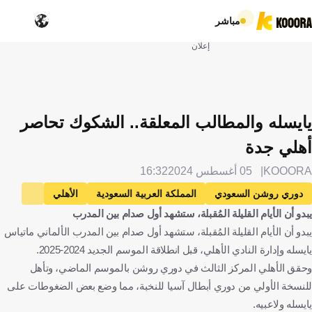
مباشر
إعلان
يايسله والمطالب المعلقة.. الشكوك تحاصر
أهلي جدة
KOOORA
05 أغسطس 2024
16:32
دوري روشن السعودي
المملكة العربية السعودية
الأهلي
يبدو أن الأيام القليلة المُقبلة، ستشهد أول صدام بين المدرب
ماتياس يايسله
ألمانيا
آلان سانت ماكسيمين
فرنسا
يبدو أن الأيام القليلة المُقبلة، ستشهد أول صدام بين المدرب الألماني ماتياس
الإنتقالات
كرة قدم
يايسله وإدارة النادي الأهلي، قبل انطلاقة الموسم الجديد 2024-2025.
وحقق الأهلي المركز الثالث في دوري روشن بالموسم الماضي، وتأهل
للنسخة الأولي من دوري أبطال آسيا للنخبة، مما وضع بعض الضغوطات على
يايسله ولاعبيه.