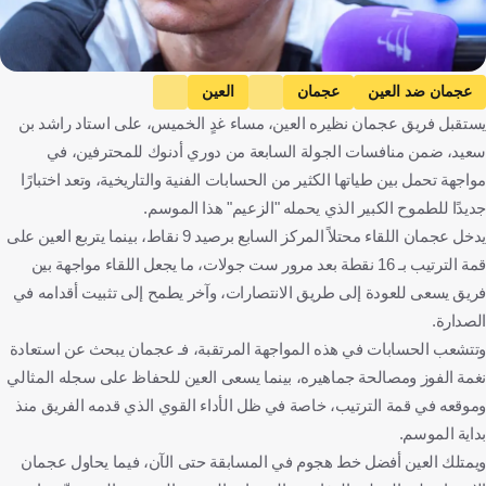
عجمان ضد العين
عجمان
العين
يستقبل فريق عجمان نظيره العين، مساء غدٍ الخميس، على استاد راشد بن
دوري أدنوك للمحترفين
G. Tufegdzic
فلاديمير إيفيتش
سعيد، ضمن منافسات الجولة السابعة من دوري أدنوك للمحترفين، في
الإمارات العربية المتحدة
كرة قدم
مواجهة تحمل بين طياتها الكثير من الحسابات الفنية والتاريخية، وتعد اختبارًا
جديدًا للطموح الكبير الذي يحمله "الزعيم" هذا الموسم.
يدخل عجمان اللقاء محتلاً المركز السابع برصيد 9 نقاط، بينما يتربع العين على
قمة الترتيب بـ 16 نقطة بعد مرور ست جولات، ما يجعل اللقاء مواجهة بين
فريق يسعى للعودة إلى طريق الانتصارات، وآخر يطمح إلى تثبيت أقدامه في
الصدارة.
وتتشعب الحسابات في هذه المواجهة المرتقبة، فـ عجمان يبحث عن استعادة
نغمة الفوز ومصالحة جماهيره، بينما يسعى العين للحفاظ على سجله المثالي
وموقعه في قمة الترتيب، خاصة في ظل الأداء القوي الذي قدمه الفريق منذ
بداية الموسم.
ويمتلك العين أفضل خط هجوم في المسابقة حتى الآن، فيما يحاول عجمان