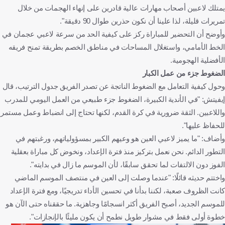
يمتلك لاعبين أصحاب مهارات عالية قادرين على إنهاء الهجمات من خلال
تمريرات قليلة، لذا علينا أن نكون حذرين طوال 90 دقيقة".
وأوضح أن التحضير للمباراة ركز على كيفية الحد من سرعة لاعبي عجمان في
الخط الأمامي، واستغلال المساحات في مناطق الخصم بطريقة تمنح فريقه
الأفضلية الهجومية.
الضغوط جزء من عمل الكبار
وحول كيفية التعامل مع الضغوط الناتجة عن تصدر الفريق جدول الترتيب، قال
إيفيتش: "في الأندية الكبيرة، الضغوط جزء طبيعي من العمل اليومي للمدرب
واللاعبين. الثقة ضرورية في كرة القدم، لكنها تحتاج إلى انضباط وعمل مستمر
للحفاظ عليها".
وأضاف: "ما يميز لاعبي العين هو وعيهم الكبير بمسؤولياتهم، ورغبتهم في
التطور الدائم. نحن نعمل بتركيز منذ فترة الإعداد، ونخوض كل مباراة بعقلية
الفوز دون الالتفات لما تحقق سابقًا، لأن الموسم ما زال في بدايته".
واختتم حديثه قائلًا: "عندما وصلت إلى العين في منتصف الموسم الماضي
كانت الظروف صعبة، لكننا بدأنا في تحسين الأداء تدريجيًا، ومع فترة الإعداد
للموسم الجديد، أصبح الفريق أكثر انسجامًا وجاهزية. ما حققناه حتى الآن هو
خطوة أولى فقط في مشوار طويل نطمح أن يكون مليئًا بالإنجازات".