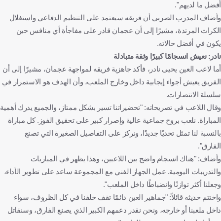
أفضل ما لديهم".
وأضاف المدرب الصربي أن فريقه سيعتمد على التنظيم الدفاعي واستغلال
الكرات المرتدة، مشيرًا إلى أن عجمان قادر على مفاجأة أي منافس حين
يكون في أفضل حالاته.
نادر: نعيش انسجامًا كبيرًا وثقة متبادلة
أما لاعب العين يحيى نادر، فأكد جاهزية فريقه لمواجهة عجمان، مشيرًا إلى أن
الفريق يعيش أجواء إيجابية داخل وخارج الملعب، وأن الهدف هو الاستمرار في
سلسلة الانتصارات.
وقال اللاعب في تصريحاته: "تحضيراتنا تسير بشكل ممتاز، والجميع يدرك أهمية
المباراة. نلعب بروح جماعية عالية وإصرار كبير على تحقيق الفوز. كل مباراة
بالنسبة لنا تمثل تحديًا جديدًا، ونركز على التفاصيل الصغيرة التي تصنع
الفارق".
وأضاف: "هناك انسجام واضح بين اللاعبين، وهذا يظهر في المباريات
والتدريبات اليومية. عمل الجهاز الفني مع المجموعة ساعد على تطوير الأداء،
وجعلنا أكثر توازنًا وانضباطًا داخل الملعب".
واختتم حديثه قائلاً: "جماهير العين دائمًا تقف خلفنا في كل الظروف، سواء
داخل ملعبنا أو خارجه، ونحن نقدر دعمهم الكبير الذي يصنع الفارق، وسنقاتل