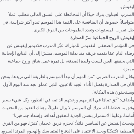
إيفيتش.
المدرب العيناوي يدرك جيدًا أن المحافظة على النسق العالي تتطلب عملاً
متواصلاً، خصوصًا أن المنافسة على القمة هذا الموسم تبدو أكثر شراسة، في
ظل تقارب المستويات وتعدد الطموحات بين الفرق الكبرى.
إيفيتش: الروح الجماعية سرّ الصدارة
في المؤتمر الصحفي التقديمي للمباراة، عبّر المدرب فلاديمير إيفيتش عن
رضاه التام عمّا يقدمه فريقه منذ بداية الموسم، مشيرًا إلى أن النتائج الإيجابية
التي يحققها العين ليست وليدة الصدفة، بل ثمرة عمل شاق وروح جماعية
مميزة.
وقال المدرب الصربي: "من المهم أن نبدأ الموسم بالطريقة التي نريدها، ونحن
الآن في الصدارة بفضل الأداء الجيد للاعبين، الذين عملوا بجد منذ اليوم الأول
ويستحقون هذه المكانة".
وأضاف: "أثق تمامًا في التزامهم ورغبتهم الدائمة في التطور، وكل شيء يسير
وفق ما خططنا له. ندرك أن الموسم لا يزال طويلاً، وهناك العديد من التحديات
أمامنا، وعلينا الاستمرار بنفس الجدية لتحقيق أهدافنا وإسعاد جماهيرنا".
وتحدث إيفيتش عن المنافس قائلاً: "نحترم فريق عجمان كثيرًا، فهو من الفرق
المنظمة تكتيكيًا ويجيد الاعتماد على الدفاع المتماسك والهجوم المرتد السريع.