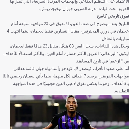
الاعتماد على التنظيم الدفاعي والهجمات المرتدة السريعة، التي تميّز بها
الفريق تحت قيادة مدربه الصربي جوران توفيجدزيتش.
تفوق تاريخي كاسح
التاريخ يقف بوضوح في صف العين، إذ تفوق في 20 مواجهة سابقة أمام
عجمان في دوري المحترفين، مقابل انتصارين فقط لعجمان، بينما انتهت 4
مباريات بالتعادل.
وخلال هذه اللقاءات، سجل العين 83 هدفًا، مقابل 23 هدفًا فقط لعجمان،
ليكون “البرتقالي” الفريق الأكثر خسارة أمام العين، والأكثر استقبالًا للأهداف
من “الزعيم” في تاريخ المسابقة.
أما على صعيد الأفراد، فيتصدر لابا كودجو وأسامواه جيان قائمة هدافي
مواجهات الفريقين برصيد 7 أهداف لكل منهما، بينما يأتي سفيان رحيمي ثالثًا
بـ 6 أهداف، وهو ما يعكس تفوق لاعبي العين هجوميًا في هذه المواجهة
التقليدية.