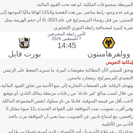
المرتبطة بمجموعات الملكية، لم تعد تحت القيود المالية.
ورغم عدم وجود رابط مباشر، بين هذه القضية والـ115 اتهامًا ماليًا الموجهة إلى
السيتي، من قبل رؤساء البريميرليج في عام 2023، إلا أن حجم الهزيمة يمثل
ضربة كبيرة لمصداقية رابطة الدوري الإنجليزي.
كأس رابطة المحترفين
7 أغسطس 2026
14:45
وولفرهامبتون
بورت فايل
إمكانية التعويض
ويحق للسيتي الآن المطالبة بتعويضات كبيرة، ما سيزيد الضغط على الرئيس
التنفيذي للبريميرليج، ريتشارد ماسترز.
وتهدف الرقابة على الصفقات التجارية إلى منع الأندية من تجاوز القيود المالية،
من خلال كسب مبالغ "غير عادلة" من رعايات مرتبطة بمالك النادي، أو بتوقيع
لاعب بأقل من قيمته السوقية، قادمًا من نادٍ مملوك لنفس المجموعة المالكة.
وفي أقرب تصويت، تمت الموافقة على القواعد الجديدة بـ12 صوتا مقابل 6
رافضين، مع امتناع ناديين عن التصويت، مما يعني أن الموافقة مرت بالحد
الأدنى من الأغلبية.
وجاء ذلك رغم إبلاغ الأندية بأن أحد الأعضاء – الذي أصبح واضحًا سريعًا أنه