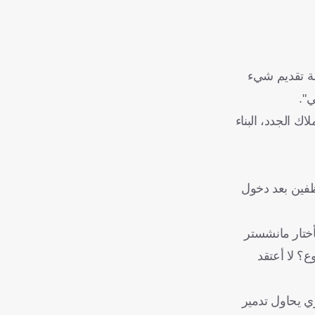
لة تقديم شيء
ي".
ك الجدد، البناء
وظفين بعد دخول
أختار مانشستر
؟ لا أعتقد
ي يحاول تدمير