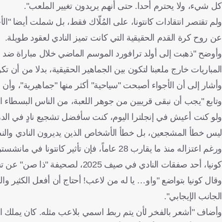
كل شيء، ولا يحترم أحدا. حتى أنهم يريدون تغيير الملعب".
ولم تقتصر انتقادات كانتونا، على المُلّاك فقط، بل شملت أيضا "الأ
عن روح كرة القدم الحقيقية التي كانت تميز النادي لعقود طويلة.
وأوضح "ذهبت إلى أولد ترافورد الموسم الماضي خلال مباراة ضد ما
المباريات خارج ملعبنا لتكون بين الجماهير الحقيقية، بدلا من أن 
وأشار إلى أن الأجواء أصبحت "سياحية" أكثر منها "جماهيرية"، وأن ا
وتابع "يجب أن نبقى قريبين من جوهر اللعبة، من الناس البسطاء الذ
ولو كنت أعيش في إنجلترا اليوم، كنت سأفضل تشجيع نادٍ في الدرجة
ليس خطأ المشجعين، بل خطأ الأشخاص الذين يديرون النادي والنظا
ورغم اعتزاله منذ ما يقارب 28 عاماً، فإن تأثي
كونيا، أحد صفقات النادي في صيف 2025، لصحيفة "ذا صن" عن تشبيه البعض له بالأسطورة كانتونا.
وقال كونيا بتواضع "واو… يا له من لاعب! أحتاج أن أفعل الكثير وا
الجانب الإيجابي".
وأضاف "أشعر بالفخر لأن يتم ربط اسمي بلاعب مثله. كان يملك الش