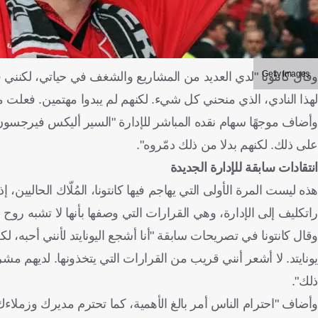
Getty Images
وقال كانتونا "لدي العديد من المشاريع والشغف في حياتي، لكنني 
لهذا النادي، الذي منحني كل شيء. لكنهم لم يبدوا مهتمين. فعلت 
وأضاف موجهًا سهام نقده المباشر للإدارة "السير أليكس فيرجسون خ
على ذلك. لكنهم بدلا من ذلك دمّروه".
انتقادات سابقة للإدارة الجديدة
هذه ليست المرة الأولى التي يهاجم فيها كانتونا، المُلّاك الحاليي
راتكليف إلى الإدارة، وهي القرارات التي وصفها بأنها لا تشبه روح 
وقال كانتونا في تصريحات سابقة "أنا أشجع اليونايتد لأنني أحبه، ل
يونايتد. لا أشعر أنني قريب من القرارات التي يتخذونها. لديهم 
ذلك".
وأضاف "احترام الناس أمر بالغ الأهمية، كما تحترم مديرك وزملاء