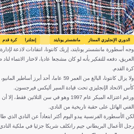
Getty Images
الدوري الإنجليزي الممتاز
مانشستر يونايتد
إنجلترا
كرة قدم
وجه أسطورة مانشستر يونايتد، إريك كانتونا، انتقادات لاذعة لإدارة 
العريق، دفعه للتفكير بأنه لو كان مشجعا عاديا، لاختار الانتماء لن
كرة القدم.
كأس الاتحاد الإنجليزي تحت قيادة السير أليكس فيرجسون.
ورغم اعتزاله المبكر عام 1997 وهو في سن ال
الفني الهائل على حقبة تاريخية من النادي.
لكن الأسطورة الفرنسية يبدو اليوم أكثر ابتعاداً عن النادي الذي طال
رجل الأعمال البريطاني جيم راتكلف شريكا جزئيا في ملكية النادي، 