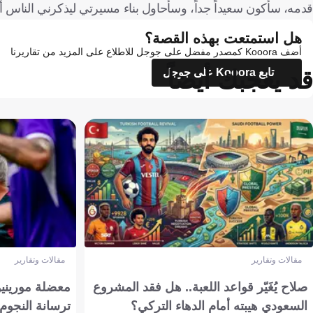
قدمه، سأكون سعيداً جداً، وسأحاول بناء مسيرتي ليذكرني الناس أي
هل استمتعت بهذه القصة؟
أضف Kooora كمصدر مفضل على جوجل للاطلاع على المزيد من تقاريرنا
قد يعجبك أيضاً
تابع Kooora على جوجل
مقالات وتقارير
مقالات وتقارير
صلاح يُغَيّر قواعد اللعبة.. هل فقد المشروع
معضلة مورينيو 
السعودي هيبته أمام الدهاء التركي؟
ترسانة النجوم 