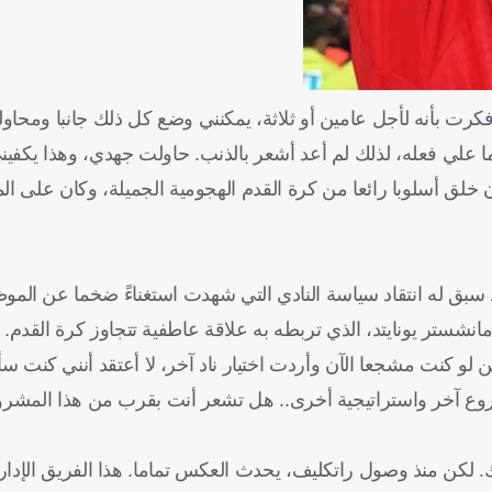
فكرت بأنه لأجل عامين أو ثلاثة، يمكنني وضع كل ذلك جانبا ومحاو
ما علي فعله، لذلك لم أعد أشعر بالذنب. حاولت جهدي، وهذا يكفين
لق أسلوبا رائعا من كرة القدم الهجومية الجميلة، وكان على الملا
ن، إذ سبق له انتقاد سياسة النادي التي شهدت استغناءً ضخما عن الم
مانشستر يونايتد، الذي تربطه به علاقة عاطفية تتجاوز كرة القدم.
كن لو كنت مشجعا الآن وأردت اختيار ناد آخر، لا أعتقد أنني كنت س
مشروع آخر واستراتيجية أخرى.. هل تشعر أنت بقرب من هذا المشروع
ك. لكن منذ وصول راتكليف، يحدث العكس تماما. هذا الفريق الإدار