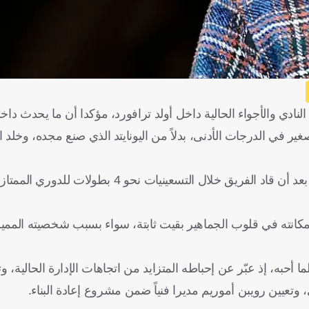
النادي والأجواء الحالية داخل أولد ترافورد، مؤكدا أن ما يحدث داخ
اد صغير في الدرجات الأدنى، بدلاً من اليونايتد الذي صنع مجده، وخل
ولا يزال كانتونا، البالغ من العمر 59 عاما، أحد أبرز أساطير المانيو، بعد أن قاد الفريق خلال الت
ثلاثين فقط، إلا أن مكانته في قلوب الجماهير بقيت ثابتة، سواء بسبب شخصيته الممي
ما أحبه، إذ عبّر عن إحباطه المتزايد من اتجاهات الإدارة الحالية، و
وتعيين رويبن أموريم مديرا فنياً ضمن مشروع إعادة البناء.