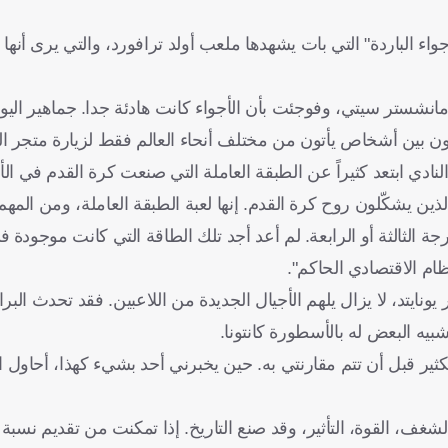
جواء الباردة" التي بات يشهدها ملعب أولد ترافورد، والتي يرى أنه
نشستر سيتي، وفوجئت بأن الأجواء كانت هادئة جدا. جماهير اليون
تكون بين أشخاص يأتون من مختلف أنحاء العالم فقط لزيارة متجر الن
لنادي ابتعد كثيراً عن الطبقة العاملة التي صنعت كرة القدم في ال
ين يشكّلون روح كرة القدم. إنها لعبة الطبقة العاملة، ومن المهم 
 الثالثة أو الرابعة. لم أعد أجد تلك الطاقة التي كانت موجودة 
م الاقتصادي الحاكم".
ر كانتونا في مانشستر يونايتد، لا يزال يلهم الأجيال الجديدة من اللاعبين. فقد تحدث 
لكثير قبل أن تتم مقارنتي به. حين يخبرني أحد بشيء كهذا، أحاول ا
غف، القوة، التأثير، وقد صنع التاريخ. إذا تمكنت من تقديم نسبة