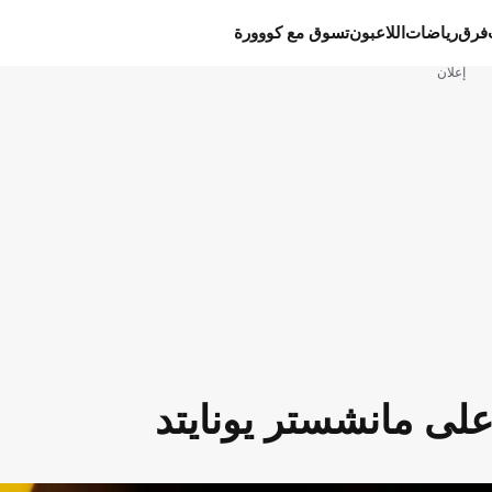
فرق
رياضات
اللاعبون
تسوق مع كووورة
إعلان
على مانشستر يونايتد