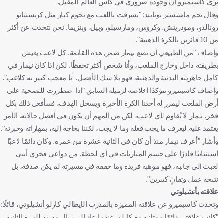
يرى كاسيميرو أن وجوده ضروري في كأس العالم المقبل.
وقال نجم مانشستر يونايتد: "تشرفت باللعب مع نجوم كبار مثل كريستيانو
رونالدو، ومودريتش، وكروس، ومارسيلو، وبيل، وبنزيما. نحن نتحدث عن أكثر
من 10 فائزين بالكرة الذهبية".
وأضاف "من الطبيعي أن نضع نيمار ضمن هذه القائمة. كل لاعب يعيش
بطريقته داخل وخارج الملعب، وأنا شخص أكثر تحفظًا. لكن إذا كان نيمار في
كامل جاهزيته البدنية والذهنية، فهو بلا شك الأفضل. أنا معجب كبير به كلاعب".
وأضاف كاسيميرو مؤكدًا إخلاصه لزميله السابق "إذا اضطررت للتضحية على
أرض الملعب ليمرر له أحدنا الكرة الأخيرة ويسجل الهدف، فسأفعل ذلك بكل
فخر. نيمار لا يُقاوم لأي لاعب، لكن من المهم أن يكون في أفضل حالاته. الأمر
يعتمد عليه ليعرف ما يجب فعله وما لا يجب، لكننا بحاجة إليه، بمهاراته وخبرته".
وأشار "أعرف نيمار منذ أن كان في الثانية عشرة من عمره، وكان دائمًا لاعبًا
استثنائيًا قادرًا على حسم المباريات في أي لحظة. من دواعي فخري أنني
لعبت إلى جانبه، فهو موهبة فريدة وما حققه في مسيرته لم يكن صدفة، بل
نتيجة عمل وتفانٍ كبيرين".
علاقته بأنشيلوتي
وتحدث كاسيميرو عن علاقته المميزة بالمدرب الإيطالي كارلو أنشيلوتي، قائلًا:
"كانت علاقتي دائمًا ممتازة مع كارلو. عندما عاد إلى ريال مدريد للمرة الثانية،