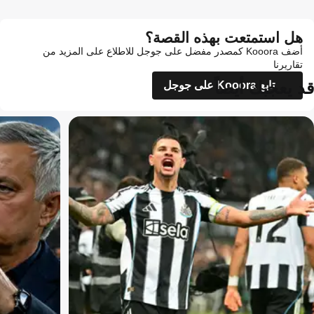
هل استمتعت بهذه القصة؟
أضف Kooora كمصدر مفضل على جوجل للاطلاع على المزيد من
تقاريرنا
قد يعجبك أيضاً
تابع Kooora على جوجل