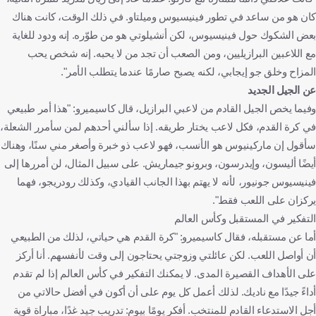
كان هو من ساعد في تطور فينيسيوس وميلتاو. في ذلك الوقت، كانت هناك
بعض الشكوك حول فينيسيوس، لكن أنشيلوتي هو من طوّره. إنه ودود للغاية
مع اللاعبين البرازيليين، ومن الصعب أن تجد من لا يحبه. إنه شخص يحب
المزاح وخلق جو إيجابي، لكنه يصبح صارمًا عندما يتطلب الأمر".
عن الجيل الجديد
وفيما يخص الجيل القادم من لاعبي البرازيل، قال كاسيميرو: "هذا أمر طبيعي
في كرة القدم، فكل لاعب يختار طريقه. إذا سألني أحدهم لمن سأمرر الشعلة،
سأقول إن ماركينيوس هو الأنسب، فهو لاعب ذو خبرة وأصغر مني سنًا، وهناك
أيضًا أليسون، وإيدرسون، وبرونو جيماريش. على سبيل المثال، لن أمررها إلى
فينيسيوس جونيور، لأنه لا يهتم بهذا الجانب القيادي، وكذلك رودريجو، فهما
يركزان على اللعب فقط".
التفكير في المستقبل وكأس العالم
أما عن مستقبله، فقال كاسيميرو: "كرة القدم هي حياتي، لذلك من الطبيعي
أن أواصل اللعب. لكن عائلتي وزوجتي يحتاجون إلى وقت لأنفسهم. أنا أركز
على الأهداف القصيرة المدى. لا يمكنك التفكير في كأس العالم إذا لم تقدم
أداءً جيدًا مع ناديك. لذلك أعمل كل يوم على أن أكون في أفضل حالاتي من
أجل الاستدعاء القادم للمنتخب. أفكر يومًا بيوم: تدريب جيد غدًا، مباراة قوية