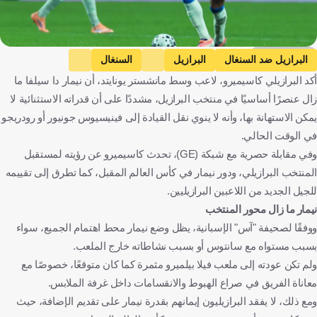
Getty Images
البرازيل ضد السنغال
البرازيل
السنغال
أكد البرازيلي كاسيميرو، لاعب وسط مانشستر يونايتد، أن نيمار دا سيلفا ما
المباريات الودية
فينيسيوس جونيور
رودريجو جوس
نيمار
زال عنصرًا أساسيًا في منتخب البرازيل، مشددًا على أن قدراته الاستثنائية لا
كارلو أنشيلوتي
كاسيميرو
البرازيل
السنغال
إيطاليا
يمكن الاستهانة بها، وأنه لا ينوي نقل القيادة إلى فينيسيوس جونيور أو رودريجو
كرة قدم
في الوقت الحالي.
وفي مقابلة حصرية مع شبكة (GE)، تحدث كاسيميرو عن رؤيته لمستقبل
المنتخب البرازيلي، ودور نيمار في كأس العالم المقبل، كما تطرق إلى تقييمه
للجيل الجديد من اللاعبين البرازيليين.
نيمار ما زال محور المنتخب
ووفقًا لصحيفة "آس" الإسبانية، يظل وضع نيمار محط اهتمام الجميع، سواء
بسبب مستواه مع سانتوس أو بسبب نشاطاته خارج الملعب.
ولم تكن عودته إلى ملعب فيلا بيلميرو مثمرة كما كان متوقعًا، خصوصًا مع
معاناة الفريق في صراع الهبوط والانقسامات داخل غرفة الملابس.
ومع ذلك، لا يفقد البرازيليون إيمانهم بقدرة نيمار على تقديم الإضافة، حيث