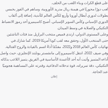
على قطع الكرات وبناء اللعب من الخلف.
لعب دورًا محوريًا في هيمنة ريال مدريد الأوروبية، وساهم في الفوز بخمس
بطولات لدوري أبطال أوروبا وأربع لكأس العالم للأندية، إضافة إلى ألقاب
الدوري الإسباني وكأس السوبر الإسباني. أصبح كاسيميرو أحد رموز الانضباط
التكتيكي والصلابة في وسط الميدان.
وعلى المستوى الدولي، ارتدى قميص منتخب البرازيل منذ فئات الناشئين
حتى المنتخب الأول، وحقق معه لقب كوبا أمريكا 2019، كما شارك في
نهائيات كأس العالم 2018 و2022، مقدّمًا أداءً اتسم بالقيادة والروح القتالية.
وفي صيف 2022، انتقل كاسيميرو إلى مانشستر يونايتد الإنجليزي، حيث واصل
أداءه المتميز وأثبت أنه أحد الأعمدة الأساسية في الفريق. يتميز اللاعب بذكائه
التكتيكي، دقة تمريراته، قوة تدخلاته الدفاعية، وقدرته على المساهمة هجوميًا
عند الحاجة.
إعلان