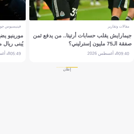
مقالات وتقارير
فينيسيوس جون
جيمارايش يقلب حسابات أرتيتا.. من يدفع ثمن
مورينيو يض
صفقة الـ75 مليون إسترليني؟
يُبنى ريال 
8 أغسطس 2026
8 أغسطس 2026
05:49
09:40
إعلان