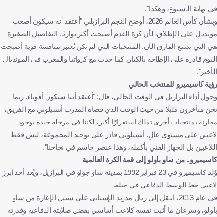
في نهاية الأسبوع، وهكذا".
وبشأن كأس العالم 2026، أوضح النجم البرازيلي "أعتقد أنه سيكون أصعب
مونديال على الإطلاق، لأن كرة القدم أصبحت أكثر توازنًا. التفاصيل الصغيرة
هي التي تصنع الفارق الآن. المنتخبات التي لم تكن تُعتبر منافسة قوية أصبحت
اليوم قادرة على الإطاحة بالكبار، كما حدث مع كرواتيا والمغرب في المونديال
الأخير".
رؤية كاسيميرو للمنتخب الحالي
وحول أداء البرازيل في الوقت الحالي، قال: "أعتقد أننا سنكون أقوياء. ربما
نحن متأخرون قليلًا من حيث الوقت الذي قضاه المدرب أنشيلوتي مع الفريق،
مقارنة بمنتخبات أخرى تملك استقرارًا أكبر، لكننا في مرحلة جيدة بوجود
لاعبين على مستوى عالٍ. أنشيلوتي قادر على توحيد المجموعة، ليس فقط
اللاعبين بل الجهاز الفني بأكمله، وهذا عنصر حاسم في نجاحنا".
كاسيميرو.. من ساو باولو إلى قمة الكرة العالمية
وُلد كاسيميرو في 23 فبراير 1992 بمدينة ساو جواو في البرازيل، ويُعد أحد أبرز
لاعبي خط الوسط الدفاعي في جيله.
في عام 2013، انتقل إلى ريال مدريد الإسباني على سبيل الإعارة من ساو
باولو، وسرعان ما أثبت نفسه كلاعب أساسي بفضل صلابته الدفاعية وقدرته