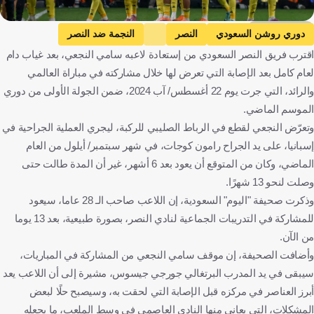
Getty Images
دوري روشن السعودي
النصر
النجمة ضد النصر
اقترب فريق النصر السعودي من إستعادة لاعبه سامي النجعي، بعد غياب دام
النجمة
سامي النجعي
المملكة العربية السعودية
كرة قدم
لعام كامل بعد الإصابة التي تعرض لها خلال مشاركته في مباراة العالمي
والرائد، التي جرت يوم 22 أغسطس/ آب 2024، ضمن الجولة الأولى من دوري
الموسم الماضي.
وتعرّض النجعي لقطع في الرباط الصليبي للركبة، ليجري العملية الجراحية في
إسبانيا، على يد الجراح رامون كوجات، في شهر سبتمبر/ أيلول من العام
الماضي، وكان من المتوقع أن يعود بعد 6 أشهر، غير أن المدة طالت حتى
وصلت لنحو 13 شهرًا.
وذكرت صحيفة "اليوم" السعودية، إن اللاعب صاحب الـ 28 عاما، سيعود
للمشاركة في التدريبات الجماعية لنادي النصر، بصورة طبيعية، بعد 13 يوما
من الآن.
وأضافت الصحيفة، إن موقف سامي النجعي من المشاركة في المباريات،
سيبقى في يد المدرب البرتغالي جورجي جيسوس، مشيرة إلى أن اللاعب يعد
أبرز العناصر في مركزه قبل الإصابة التي لحقت به، وسيصبح حلًا لبعض
المشكلات، التي يعاني منها النادي العاصمي في وسط الملعب، ما يجعله