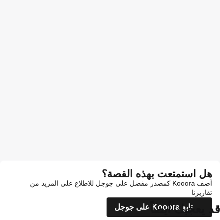
هل استمتعت بهذه القصة؟
أضف Kooora كمصدر مفضل على جوجل للاطلاع على المزيد من
تقاريرنا
قد يعجبك أيضاً
تابع Kooora على جوجل