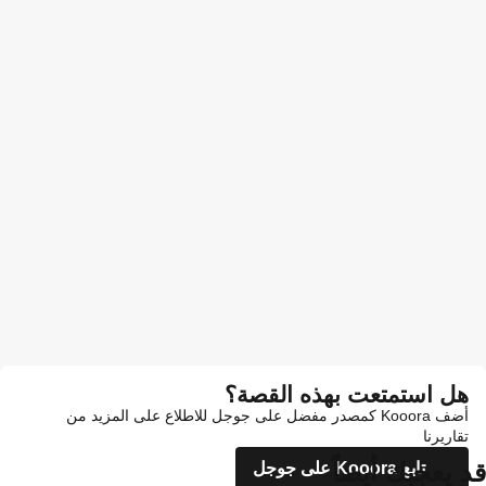
هل استمتعت بهذه القصة؟
أضف Kooora كمصدر مفضل على جوجل للاطلاع على المزيد من
تقاريرنا
قد يعجبك أيضاً
تابع Kooora على جوجل