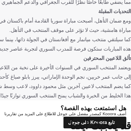
مما يضفي طابعًا خاصًا نظرًا للقرب الجغرافي والدعم الجماهيري ا
التحديات المقبلة
مباراة هامشية، حيث لا تؤثر على موقف المنتخب في التأهل.
كما سيلتقي منتخب ميانمار مع أفغانستان في الجولة ذاتها، بينما ستختتم التصفيات في ن
هذه المباريات ستكون فرصة للمدرب السوري لتجربة عناصر جديدة و
تألق اللاعبين المحترفين
ويعتمد المنتخب السوري في السنوات الأخيرة على نخبة من اللاعبي
إلى جانب عمر خربين، نجم الوحدة الإماراتي، يبرز بابلو صباغ كأحد
كما يضم المنتخب لاعبين آخرين مثل محمود داوود، لاعب وسط شت
هذا الخليط من الخبرة والشباب يمنح المنتخب السوري توازنًا جيدً
هل استمتعت بهذه القصة؟
أضف Kooora كمصدر مفضل على جوجل للاطلاع على المزيد من تقاريرنا
قد يعجبك أيضاً
تابع Kooora على جوجل