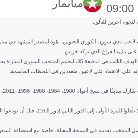
ميانمار
09:00
 لنجوم آخرين للتألق.
، لاعب نادي سوون الكوري الجنوبي، بقوة ليتصدر المشهد في مباراة
 المنتخب السوري المباراة بفوز مريح.
ته على الاعتماد على لاعبين متعددين في اللحظات الحاسمة.
وكانت النسخة الأخيرة في قطر إنجازًا تاريخيًا لـ"نسور قاسيون"، إذ تأهلوا للمرة الأولى إلى
صل المنتخب تقدمه في النسخة المقبلة، خاصة مع استضافة السعود