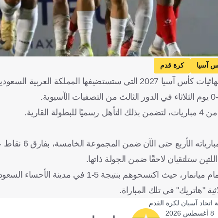
س آسيا
كرة قدم
حجز منتخب سوريا، الملقب بـ"نسور قاسيون"، بطاقة التأهل إلى نهائيات كأس آسيا 2027 التي ستستضيفها المم
ورفع منتخب سوريا رصيده إلى 12 نقطة، محققًا الفوز في
كان "نسور قاسيون" قد أظهروا تفوقًا كبيرًا في مباراتهم السابقة أمام ميانمار، حيث اكتسح
 "هاتريك" في تلك المباراة.
 اتحاد آسيان لكرة القدم
8 أغسطس 2026