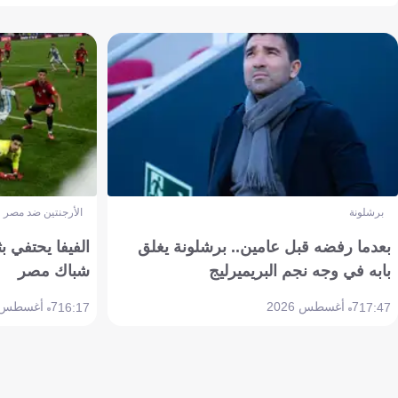
برشلونة
الأرجنتين ضد مصر
بعدما رفضه قبل عامين.. برشلونة يغلق
الفيفا يحتفي بث
بابه في وجه نجم البريميرليج
شباك مصر
7 أغسطس 2026
7 أغسطس 2026
16:17
17:47