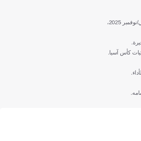
ومع ضمان التأهل، أصبحت مباراة سوريا القادمة أمام باكستان في الجولة الخامسة من التصفيات، والتي ستقام في 18 تشرين الثاني/نوفمبر 2025،
يات كأس آسيا.
داء.
امه.