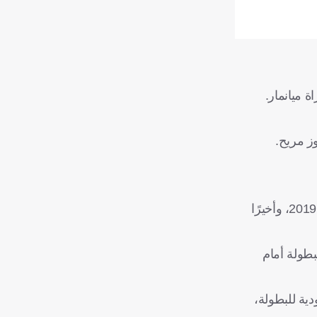
 ميانمار.
وتأهل منتخب سوريا إلى كأس آسيا للمرة الثامنة في تاريخه، حيث شارك سابقًا في نسخ أعوام 1980، 1984، 1988، 1996، 2011، 2019، وأخيرًا
 الدور الثاني (دور الـ16)، قبل أن يودعوا البطولة أمام
ية للبطولة،