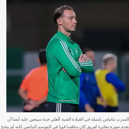
المدرب ماتياس يايسله في القيادة الفنية لأهلي جدة سيتعين عليه أيضا أن
يقدم صورة مغايرة لفريق كان منافسا قويا في الموسم الماضي لكنه لم ينجح