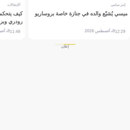
إنتر ميامي
الإنتقالات
ميسي يُشيّع والده في جنازة خاصة بروساريو
كيف يتحكم 
رودري وبر
9 أغسطس 2026
9 أغسطس 2026
11:48
12:29
إعلان