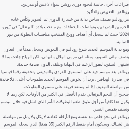
صراعات أخرى جانبية لنجوم دوري روشن سواء لاعبين أو مدربين.
رونالدو.. التعويض والتأكيد
مر رونالدو بصيف ساخن بداية من خسارة الدوري ثم السوبر وكأس خادم
الحرمين الشريفين، وتواصلت الإخفاقات مع منتخب بلاده "البرتغال" في "يورو
2024" حيث لم يسجل أي أهداف وودع المنتخب منافسات البطولة من دور
الثمانية.
ومع بداية الموسم الجديد شرع رونالدو في التعويض وسجل هدفاً في التعاون
بنصف نهائي السوبر، ومثله في مرمى الهلال بالنهائي، لكن الرياح جاءت بما لا
تشتهي السفن، ليفوز الزعيم في النهاية ويتلقى الدون صدمة جديدة.
رونالدو بعد موسم جيد على المستوى الفردي والتهديفي وتحقيقه رقما قياسيا
في صدارة الهدافين، يريد أن يخوض الموسم الجديد بطموحات أعلى، فلا فائدة
من مواصلة التهديف إذا لم يستفد فريقه على مستوى البطولات.
صحيح أن النجم البرتغالي يقدم الأفضل في الكثير من الأوقات، لكن ربما لا
يكون هذا كافياً من أجل تذوق طعم البطولات الأمر الذي فشل فيه خلال موسم
ونصف بقميص النصر.
رونالدو في تحدٍ خاص مع نفسه ومع الأرقام كعادته لا يكل ولا يمل من مواصلة
هز الشباك، وسيكون أمام ضغط الرقم الكبير (35 هدفا) الذي سجله الموسم