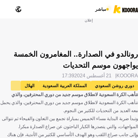
مباشر
إعلان
رونالدو في الصدارة.. المغامرون الخمسة
يواجهون موسم التحديات
KOOORA
21 أغسطس 2024
17:39
دوري روشن السعودي
المملكة العربية السعودية
الهلال
تتأهب الكرة السعودية لانطلاق موسم جديد من دوري المحترفين، والذي
الاتحاد
النصر
الأهلي
كريستيانو رونالدو
تتأهب الكرة السعودية لانطلاق موسم جديد من دوري المحترفين، والذي يحمل
البرتغال
لوران بلان
فرنسا
كريم بنزيما
ماتياس يايسله
معه العديد من التحديات للكثير من النجوم.
ألمانيا
نيمار
البرازيل
كرة قدم
وتبدأ ضربة البداية مساء الخميس بمباراة تجمع بين التعاون والفيحاء ثم تتوالى
المواجهات، والتي يتصدرها الكبار الباحثون عن صراع الصدارة مبكرا.
وإلى جانب صراع اللقب وهو الهدف الأساسي للكثير من الأندية، فإن هناك