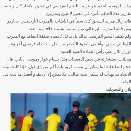
بداية الموسم الجديد هو بنزيما، النجم الفرنسي في هجوم الاتحاد كان وبحسب
تقارير عدة الحاكم بأمره في مصير لاعبين ومدربين.
قائد ريال مدريد السابق كان سبباً في الإطاحة بالمدرب الأرجنتيني جاياردو
ومن قبله المدرب البرتغالي نونو سانتو، بسبب خلافاتهما معه.
ولم يكتف النجم الفرنسي بذلك بل تدخل لإفساد صفقة التعاقد مع المدرب
الإيطالي بيولي، وأعطى الضوء الأخضر من أجل استقدام فرنسي آخر وهو
لوران بلان على رأس القيادة الفنية للعميد.
وبجانب استشارته في بعض الصفقات مثل حسام عوار وموسى ديابي، فإن
حجم التطلعات لما يمكن أن يقدمه كريم بات أكبر من ذي قبل، فإذا كانت بيئة
الاتحاد قد تهيأت له بشكل شبه مثالي، فلا يمكن إلا أن يقدم أفضل ما لديه في
الملعب.
بلان والتحديات