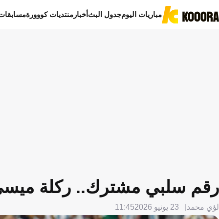
مباريات اليوم
جدول البث
أخبار
منتديات كووورة
مسابقات
رقم سلبي مشترك.. ركلة ميسي ت
لؤي محمد
23 يونيو 2026
11:45