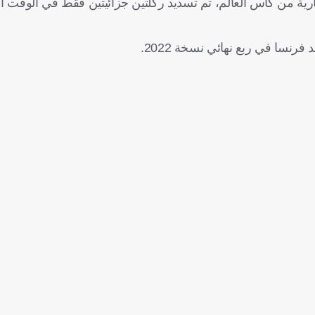
رية من كأس العالم، تم تسديد ركلتين جزائيتين فقط في الوقت ال
نسا في ربع نهائي نسخة 2022.