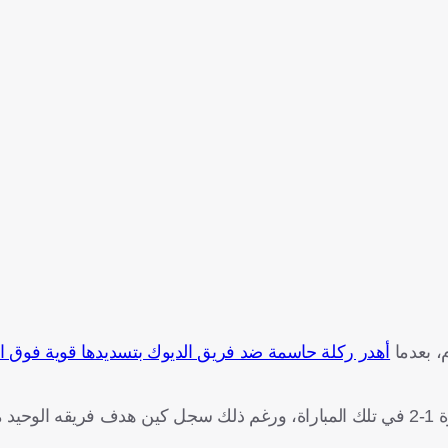
أهدر ركلة حاسمة ضد فريق الديوك بتسديدها قوية فوق ا
وودع المنتخب الإنجليزي البطولة من الدور ربع النهائي بعد الخسارة 1-2 في تلك المباراة، ورغم ذلك سجل كين هدف 