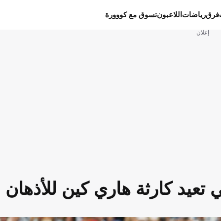
فرق
رياضات
اللاعبون
تسوق مع كووورة
إعلان
عيد كارثة هاري كين للأذهان