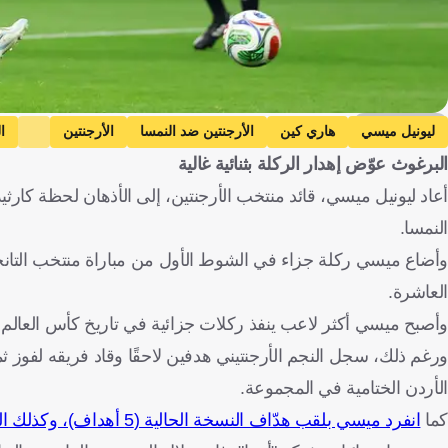
Getty Images
ليونيل ميسي
هاري كين
الأرجنتين ضد النمسا
الأرجنتين
ا
البرغوث عوّض إهدار الركلة بثنائية غالية
أعاد ليونيل ميسي، قائد منتخب الأرجنتين، إلى الأذهان لحظة كارث
النمسا.
وأضاع ميسي ركلة جزاء في الشوط الأول من مباراة منتخب التانج
العاشرة.
وأصبح ميسي أكثر لاعب ينفذ ركلات جزائية في تاريخ كأس العالم (7 ركلات)، وأيضًا أكثر لاعب يهدر (3 ركلات
الأردن الختامية في المجموعة.
كما
انفرد ميسي بلقب هدّاف النسخة الحالية (5 أهداف)، وكذلك الهدّاف التاريخي للبطولة (18 هدفًا)