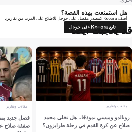
هل استمتعت بهذه القصة؟
أضف Kooora كمصدر مفضل على جوجل للاطلاع على المزيد من تقاريرنا
قد يعجبك أيضاً
تابع Kooora على جوجل
مقالات وتقارير
مقالات وتقارير
رونالدو وميسي نموذجًا.. هل تخلى محمد
فصل جديد بمقاي
صلاح عن كرة القدم في رحلة طرابزون؟
صفقة صلاح عن