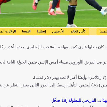
لنمسا
كأس العالم
الأرجنتين
إنجلترا
النمسا
الولايات الم
ية كان بطلها هاري كين، مهاجم المنتخب الإنجليزي، بعدما أهدر رك
و ضد الفريق الأوروبي مساء أمس الإثنين ضمن الجولة الثانية ل
).
ورغم ذلك، سجل النجم الأرجنتيني هدفين لاحقًا وقاد فريقه لفوز ثمين (2-0) ليضمن التأهل رسميًا إلى الدور الثاني بغض ا
.