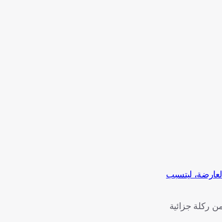
لعارضة، ليتسبب
فريقه الوحيد من ركلة جزائية