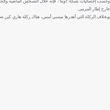
وحسب إحصائيات شبكة "أوبتا"، فإنه خلال النسختين الماضية والجا
خارج إطار المرمى.
وبخلاف الركلة التي أهدرها ميسي أمس، هناك ركلة هاري كين ضد فر