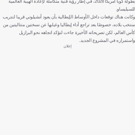
بطولة كوبا أمريكا 2028، في إطار رؤية فنية متكاملة لإعادة الهيبة العالمية
للسيليساو.
وكانت هناك توقعات داخل الأوساط الإيطالية بأن يعود أنشيلوتي قريبا لتدريب
منتخب بلاده، خصوصًا بعد تراجع أداء إيطاليا وغيابها عن نسختين متتاليتين من
كأس العالم، لكن تصريحاته الأخيرة جاءت لتؤكد اتجاهه نحو البرازيل
واستمراره في المشروع الجديد.
إعلان