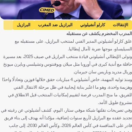
Getty Images
الإنتقالات
كارلو أنشيلوتي
البرازيل ضد المغرب
البرازيل
المدرب المخضرم يكشف عن مستقبله
المغرب
كأس العالم
البرازيل ضد فرنسا
فرنسا
علق كارلو أنشيلوتي المدير الفني لمنتخب البرازيل، على مستقبله مع
المباريات الودية
إيطاليا للسيدات ضد الدنمارك للسيدات
السيليساو، موجها ضربة لآمال إيطاليا.
إيطاليا للسيدات
الدنمارك للسيدات
وتولى الإيطالي أنشيلوتي قيادة منتخب البرازيل في صيف 2025، بعد مسيرة
التصفيات المؤهلة لكأس العالم للسيدات - أوروبا
إيطاليا
البرازيل
حافلة مع أندية كبرى في أوروبا مثل ميلان ويوفنتوس وتشيلسي وبايرن ميونخ
وريال مدريد وباريس سان جيرمان.
المغرب
الولايات المتحدة
فرنسا
الدانمرك
كرة قدم
ومنذ توليه المهمة، خاض أنشيلوتي 4 مباريات حقق خلالها فوزين وتعادلًا واحدًا
وهزيمة واحدة، وهو ما اعتُبر بداية إيجابية في ظل مرحلة الانتقال الفني
للفريق، ما منح المدرب فرصة لتقييم إمكانيات المنتخب قبل الانطلاق في
مشروع طويل الأمد.
وفي تصريحات نقلتها شبكة موفي ستار، اليوم، كشف أنشيلوتي عن رغبته في
تجديد عقده مع البرازيل لأربع سنوات إضافية، مؤكدا أنه يهدف إلى بناء فريق
قادر على المنافسة في كأس العالم 2026، وكأس العالم 2030، إلى جانب