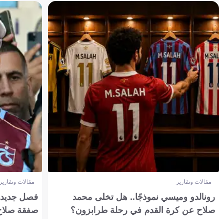
مقالات وتقارير
مقالات وتقارير
رونالدو وميسي نموذجًا.. هل تخلى محمد
فصل جديد بم
صلاح عن كرة القدم في رحلة طرابزون؟
صفقة صلاح