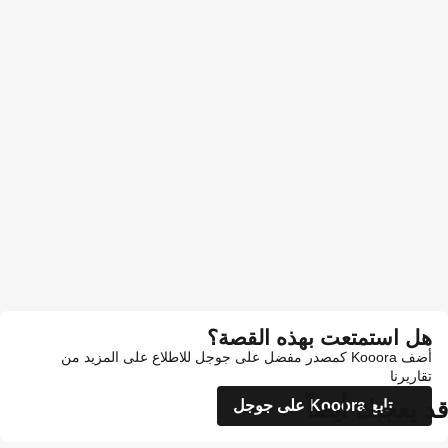
هل استمتعت بهذه القصة؟
أضف Kooora كمصدر مفضل على جوجل للاطلاع على المزيد من
تقاريرنا
قد يعجبك أيضاً
تابع Kooora على جوجل