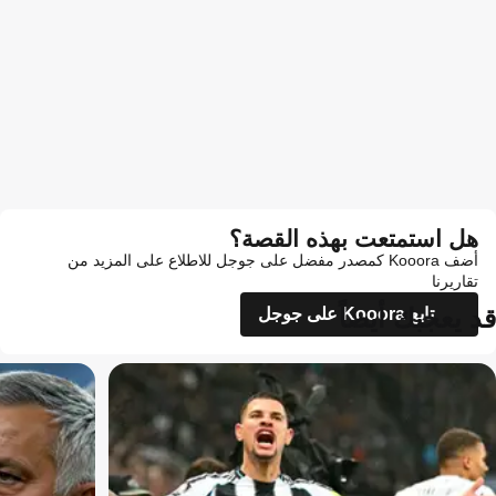
هل استمتعت بهذه القصة؟
أضف Kooora كمصدر مفضل على جوجل للاطلاع على المزيد من
تقاريرنا
قد يعجبك أيضاً
تابع Kooora على جوجل