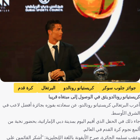
Getty Images
جوائز جلوب سوكر
كريستيانو رونالدو
البرتغال
كرة قدم
كريستيانو رونالدو يثق في الوصول إلى مبتغاه قريبا
أعرب البرتغالي كريستيانو رونالدو، عن سعادته بفوزه بجائزة أفضل لاعب في
الشرق الأوسط.
جاء ذلك في الحفل الذي أقيم اليوم بمدينة دبي الإماراتية، بحضور نخبة من
ألمع نجوم كرة القدم في العالم.
وعقب تسلمه الجائزة، صرح الأيقونة باللغة الإنجليزية: "أشكر القائمين على