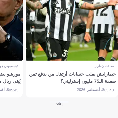
مقالات وتقارير
فينيسيوس جون
جيمارايش يقلب حسابات أرتيتا.. من يدفع ثمن
مورينيو يض
صفقة الـ75 مليون إسترليني؟
يُبنى ريال 
8 أغسطس 2026
8 أغسطس 2026
05:49
09:40
إعلان