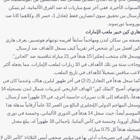
السنوات الأخيرة. ففي آخر تسع مباريات له ضد الفرق الألمانية، لم يتمكن
آرسنال من تحقيق سوى انتصارين فقط (تعادل 1، خسر 6)، وكلاهما كانا ضد
بوروسيا دورتموند.
هاري كين خبير ملعب الإمارات
بصفته من سكان لندن ومهاجماً سابقاً لغريمه توتنهام هوتسبير، يعرف هاري
كين أفضل من أي شخص آخر تقريباً كيف يسجل الأهداف ضد آرسنال.
وسجل قائد منتخب إنجلترا 15 هدفاً في 21 مباراة تنافسية ضد "الجانرز".
وجاءت ستة من تلك الأهداف في 10 زيارات لملعب الإمارات، مما يجعله أكثر
لاعب منافس تسجيلاً للأهداف في تاريخ الملعب.
كما سجل هدفاً في التعادل (2-2) في آخر ظهور لبايرن هناك، وعندما كان في
توتنهام، أصبح "الملك كين" الهداف التاريخي لديربيات شمال لندن بتسجيله 14
هدفاً، بالإضافة إلى ثلاث تمريرات حاسمة أخرى، في 19 ظهوراً ضد آرسنال.
وسجل المهاجم الدولي الإنجليزي البالغ من العمر 32 عاماً أرقاماً مذهلة هذا
الموسم أيضاً، حيث سجل 14 هدفاً في الدوري الألماني، وخمسة في دوري
أبطال أوروبا، وخمسة في كأس ألمانيا، بإجمالي 18 ظهوراً له، يبلغ معدل
تسجيله هدفاً كل 0.75 مباراة.
وقال كين في تصريحات أدلى بها في مؤتمر صحفي أمس الثلاثاء: "الأمر الآن لا