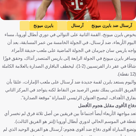
Getty Images
آرسنال ضد بايرن ميونخ
آرسنال
بايرن ميونخ
يخوض بايرن ميونخ، القمة الثانية على التوالي في دوري أبطال أوروبا، مساء
دوري أبطال أوروبا
إنجلترا
ألمانيا
كرة قدم
اليوم الأربعاء، ضد آرسنال، في الجولة الخامسة من عمر المسابقة، بعد أن
واجه باريس سان جيرمان في الجولة الماضية على ملعب حديقة الأمراء.
وسافر بايرن ميونخ في الجولة الرابعة إلى باريس المتصدر آنذاك، وحقق فوزًا
شاقًا في عقر دار الفرنسيين (2-1)، ليخطف البافاري الصدارة بالعلامة الكاملة
(12 نقطة).
واليوم يستعد بايرن لقمة جديدة ضد آرسنال على ملعب الإمارات، علمًا بأن
الفريق اللندني يملك نفس الرصيد من النقاط لكنه يتواجد في المركز الثاني
بفارق الأهداف، ليصبح العنوان الرئيسي للمباراة "موقعة الصدارة".
دفاع الأقوى مقابل هجوم الأفضل
تعد مواجهة الأربعاء أيضاً اجتماعاً بين فريقين من أصل ثلاثة فرق لم تخسر أي
نقطة في الموسم الحالي لدوري أبطال أوروبا (إنتر هو الفريق الثالث).
وتضع المباراة أقوى دفاع ضد أقوى هجوم: آرسنال هو الفريق الوحيد الذي لم