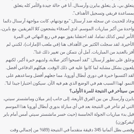
يتعلق بي، بل يتعلق ببايرن وآرسنال. أنا في حالة جيدة والأمر كله يتعلق
بمساعدة فريقي وتسجيل الأهداف".
وعاد للحديث عن سجله ضد آرسنال: "مع توتنهام، كانت مواجهة آرسنال دائما
واحدة من أكبر مباريات الموسم. لدي أصدقاء يشجعون كلا الفريقين. مع بايرن،
الأمر ليس كذلك تماما، لقد احتفلنا بفوز مهم في ربع النهائي في المرة
الأخيرة. لقد سجلت الكثير من الأهداف هنا (في ملعب الإمارات)، لكنني لم
أفز بالعديد من المباريات. آمل أن نتمكن من تغيير ذلك غدا".
وعلق على تطور آرسنال: "لقد أصبحوا أكثر صلابة، ولديهم خبرة أكبر، لكنهم
يلعبون بشكل مشابه لما كانوا عليه في ذلك الوقت. هيكلهم الدفاعي أفضل.
لقد اكتسبوا خبرة في دوري أبطال أوروبا، مما جعلهم أفضل وساعدهم على
النمو. لهذا السبب هم في الوضع الذي هم فيه الآن. سيكون اختبارا جيدا لنا".
من سيتأخر في النتيجة للمرة الأولى؟
بايرن وآرسنال من بين الفرق الأربعة، إلى جانب إنتر ميلان ومانشستر سيتي،
التي لم تتأخر في النتيجة بعد في أي مباراة بدوري أبطال أوروبا هذا الموسم
قبل بدء مباريات الجولة الخامسة (حيث خسر مانشستر سيتي أمس أمام باير
ليفركوزن)
وقضى بطل ألمانيا 345 دقيقة متقدماً في النتيجة (89% من إجمالي وقت