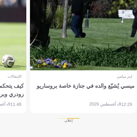
إنتر ميامي
الإنتقالات
ميسي يُشيّع والده في جنازة خاصة بروساريو
كيف يتحكم 
رودري وبر
9 أغسطس 2026
9 أغسطس 2026
11:48
12:29
إعلان