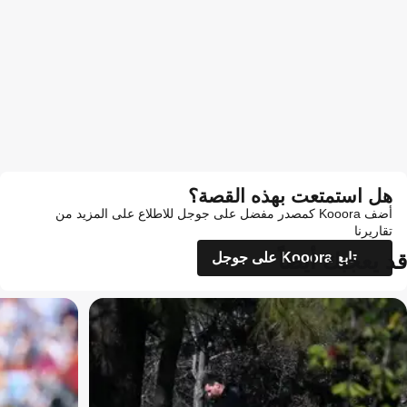
هل استمتعت بهذه القصة؟
أضف Kooora كمصدر مفضل على جوجل للاطلاع على المزيد من
تقاريرنا
قد يعجبك أيضاً
تابع Kooora على جوجل