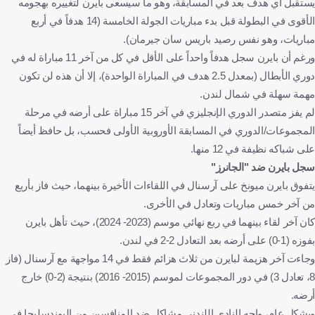
يستقبل أي هدف بعد في المسابقة، وهو ما سيسعى بايرن لتغييره بهجومه
الأقوى في البطولة قبل بدء مباريات الجولة الخامسة (14 هدفاً في أربع
مباريات، وهو نفس رصيد باريس سان جيرمان).
ورغم أن بايرن سجل هدفاً واحداً على الأقل في كل من آخر 11 مباراة له في
دوري الأبطال (بمعدل 2.5 هدف في المباراة الواحدة)، إلا أن هذه لن تكون
مهمة سهلة في شمال لندن.
لم يفز متصدر الدوري الإنجليزي في آخر 15 مباراة على أرضه في مرحلة
المجموعات/الدوري في المسابقة الأوروبية الأولى فحسب، بل حافظ أيضاً
على شباكه نظيفة في 12 منها.
سجل بايرن ضد "الجانرز"
يتفوق بايرن ميونخ على آرسنال في اللقاءات الأخيرة بينهما، حيث فاز بأربع
من آخر خمس مباريات وتعادل في الأخرى.
كان آخر لقاء بينهما في ربع نهائي موسم (2023- 2024)، حيث تأهل بايرن
بفوزه (1-0) على أرضه بعد التعادل 2-2 في لندن.
وجاءت آخر هزيمة لبايرن من ثلاث هزائم فقط في 14 مواجهة مع آرسنال (فاز
8، تعادل 3) في دور المجموعات لموسم (2015- 2016) بنتيجة (2-0) خارج
أرضه.
وبشكل عام، واجه النادي اللندني مشاكل ضد المنافسين من البوندسليجا في