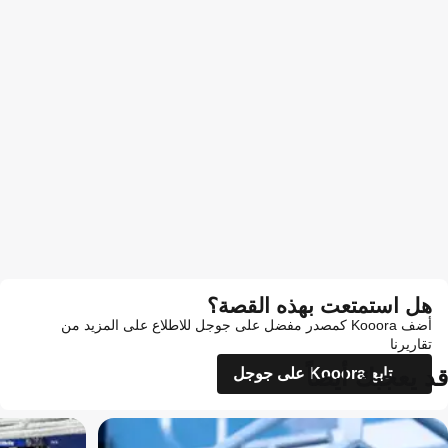
هل استمتعت بهذه القصة؟
أضف Kooora كمصدر مفضل على جوجل للاطلاع على المزيد من
تقاريرنا
قد يعجبك أيضاً
تابع Kooora على جوجل