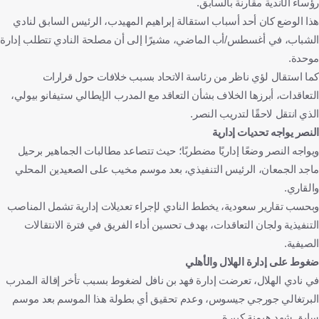
رؤساء الأندية مقارنة بالسابق.
هذا الوضع كان أحد أسباب استقالة إبراهيم المهيدب، الرئيس السابق لنادي
الشباب، في أغسطس/أب الماضي، مشيرًا إلى أن مصلحة النادي تتطلب إدارة
موحدة.
كما استقال لؤي ناظر من رئاسة الاتحاد بسبب خلافات حول قرارات
التعاقدات، أبرزها الخلاف بشأن التعاقد مع المدرب الإيطالي ستيفانو بيولي،
الذي انتقل لاحقًا لتدريب النصر.
النصر يواجه تحديات إدارية
ويواجه النصر وضعًا إداريًا مضطربًا؛ حيث تتصاعد مطالبات الجماهير برحيل
ماجد الجمعان، الرئيس التنفيذي، بعد موسم مخيب على الصعيدين المحلي
والقاري.
وبحسب تقارير سعودية، يخطط النادي لإجراء تعديلات إدارية تشمل المناصب
التنفيذية ولجان التعاقدات، بهدف تحسين أداء الفريق في فترة الانتقالات
الصيفية.
ضغوط على إدارة الهلال والأهلي
في نادي الهلال، تعرضت إدارة فهد بن نافل لضغوط بسبب تأخر إقالة المدرب
البرتغالي جورجي جيسوس، وعدم تحقيق أي بطولة هذا الموسم بعد موسم
سابق شهد هيمنة كبيرة.