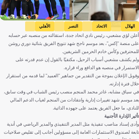
social gfx/ Getty Images
الهلال
الاتحاد
النصر
الأهلي
أعلن لؤي مشعبي، رئيس نادي اتحاد جدة، استقالته من منصبه عبر حسابه
المملكة العربية السعودية
كرة قدم
على منصة "إكس"، بعد موسم ناجح شهد تتويج الفريق بثنائية دوري روشن
للمحترفين وكأس خادم الحرمين الشريفين.
ولم يكشف مشعبي أسباب الرحيل، مكتفيًا بالقول إن عدم قدرته على
الاستمرار في منصبه هو الدافع وراء قراره.
وقوبل الإعلان بموجة من التقدير من جماهير "العميد" لما قدمه من استقرار
خلال فترة إدارته.
في سياق مشابه، غادر محمد المنجم منصب رئيس الشباب في وقت سابق،
بعد موسم شهد تغييرات إدارية وانتقادات من المنجم لغياب الدعم المالي
للنادي، ما جعل الفريق يعتمد على جهوده الذاتية.
تأثير الإدارة الأجنبية
وأدى إسناد مناصب تنفيذية مثل المدير التنفيذي والمدير الرياضي في أندية
تابعة لصندوق الاستثمارات العامة إلى مسؤولين أجانب إلى تقليص صلاحيات