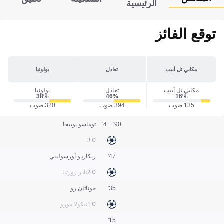
الرئيسية
توقع الفائز
مكابي تل أبيب
تعادل
بولونيا
مكابي تل أبيب
تعادل
بولونيا
38‎%‎
46‎%‎
16‎%‎
135 صوت
394 صوت
320 صوت
90' + 4'
توماسو بوبيجا
0:3
47'
ريكاردو أورسوليني
0:2
نادر زورتيا
35'
جوناثان رو
0:1
نيكولا مورو
15'