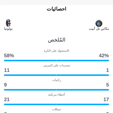
احصائيات
مكابي تل أبيب
بولونيا
المُلخص
الاستحواذ على الكرة
58‎%‎
42‎%‎
تسديدات على المرمى
11
1
ركنيات
9
5
أخطاء مرتكبة
21
17
تسللات