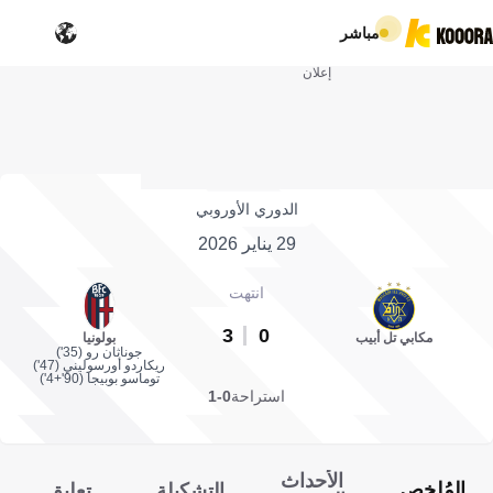
مباشر
إعلان
الدوري الأوروبي
29 يناير 2026
انتهت
3
0
مكابي تل أبيب
بولونيا
جوناثان رو (35')
ريكاردو أورسوليني (47')
توماسو بوبيجا (90'+4')
استراحة
0-1
الأحداث
المُلخص
التشكيلة
تعليق