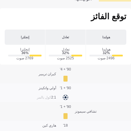
توقع الفائز
هولندا
تعادل
إنجلترا
هولندا
تعادل
إنجلترا
36‎%‎
32‎%‎
32‎%‎
2496 صوت
2525 صوت
2769 صوت
90' + 4'
كيران تريبير
90' + 1'
أولي واتكينز
1:2
كول بالمر
90' + 1'
تشافي سيمونز
18'
هاري كين