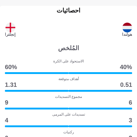
احصائيات
هولندا
إنجلترا
المُلخص
الاستحواذ على الكرة
60‎%‎
40‎%‎
أهداف متوقعة
1.31
0.51
مجموع التسديدات
9
6
تسديدات على المرمى
4
3
ركنيات