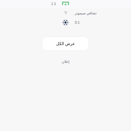
1:1
تشافي سيمونز
7'
1:0
عرض الكل
إعلان