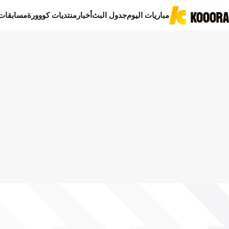
مباريات اليوم
جدول البث
أخبار
منتديات كووورة
مسابقات