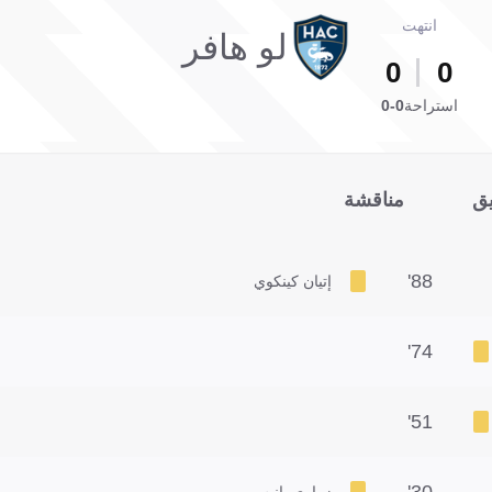
انتهت
لو هافر
0
0
استراحة
0-0
يق
مناقشة
88'
إتيان كينكوي
74'
51'
30'
زواوي يانيس