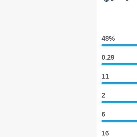
48‎%‎
0.29
11
2
6
16