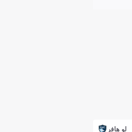
لو هافر