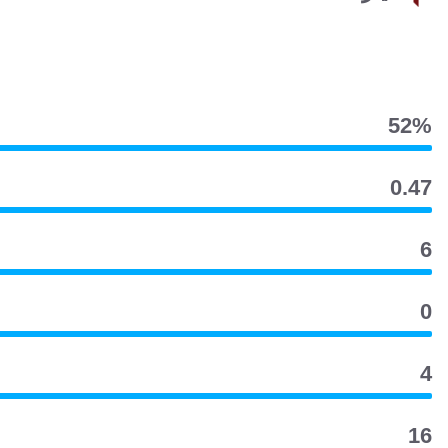
52‎%‎
0.47
6
0
4
16