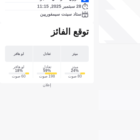
28 سبتمبر 2025, 11:15
ستاد سينت سيمفوريين
توقع الفائز
ميتز
تعادل
لو هافر
ميتز
تعادل
لو هافر
18‎%‎
59‎%‎
24‎%‎
80 صوت
198 صوت
60 صوت
إعلان