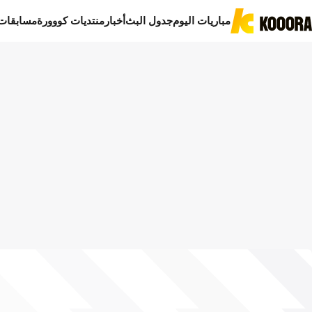
مباريات اليوم
جدول البث
أخبار
منتديات كووورة
مسابقات