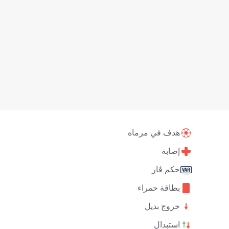
هدف في مرماه
إصابة
حكم ڤار
بطاقة حمراء
خروج بديل
استبدال