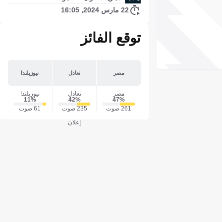
22 مارس 2024, 16:05
توقع الفائز
مصر
تعادل
نيوزيلندا
مصر
تعادل
نيوزيلندا
11‎%‎
42‎%‎
47‎%‎
261 صوت
235 صوت
61 صوت
إعلان