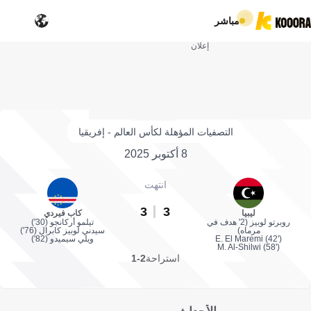
مباشر
إعلان
التصفيات المؤهلة لكأس العالم - إفريقيا
8 أكتوبر 2025
انتهت
3
3
ليبيا
كاب فيردي
روبرتو لوبيز (2' هدف في
تيلمو أركانجو (30')
مرماه)
سيدني لوبيز كابرال (76')
E. El Maremi (42')
ويلي سيميدو (82')
M. Al-Shilwi (58')
استراحة
2-1