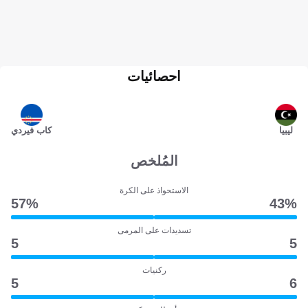
احصائيات
ليبيا
كاب فيردي
المُلخص
الاستحواذ على الكرة
57‎%‎
43‎%‎
تسديدات على المرمى
5
5
ركنيات
5
6