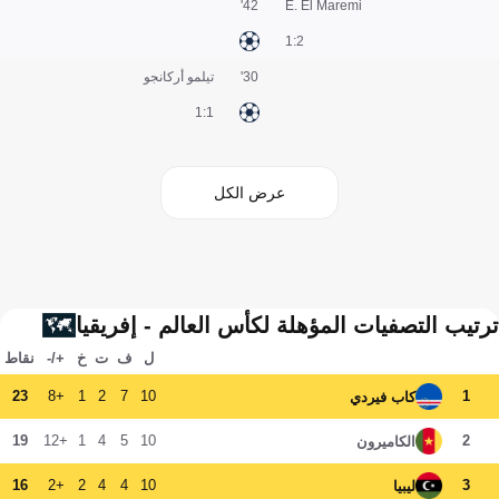
42'
E. El Maremi
2:1
30'
تيلمو أركانجو
1:1
عرض الكل
ترتيب التصفيات المؤهلة لكأس العالم - إفريقيا
ل
ف
ت
خ
+/-
نقاط
23
+8
1
2
7
10
1
كاب فيردي
19
+12
1
4
5
10
2
الكاميرون
16
+2
2
4
4
10
3
ليبيا