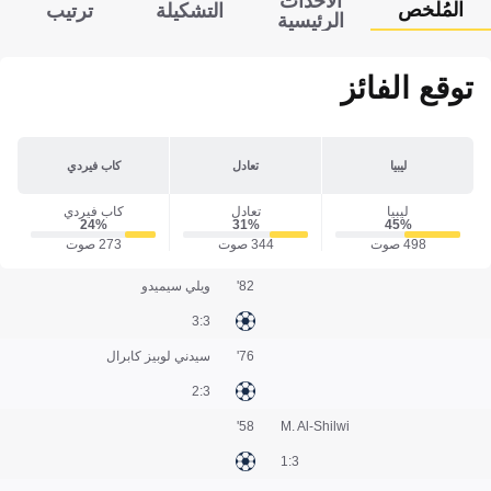
الأحداث
المُلخص
التشكيلة
ترتيب
الرئيسية
توقع الفائز
ليبيا
تعادل
كاب فيردي
ليبيا
تعادل
كاب فيردي
24‎%‎
31‎%‎
45‎%‎
498 صوت
344 صوت
273 صوت
82'
ويلي سيميدو
3:3
76'
سيدني لوبيز كابرال
3:2
58'
M. Al-Shilwi
3:1