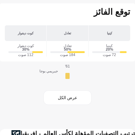
توقع الفائز
كينيا
تعادل
كوت ديفوار
كينيا
تعادل
كوت ديفوار
30‎%‎
50‎%‎
20‎%‎
72 صوت
184 صوت
112 صوت
61'
جيريمي بوجا
عرض الكل
ترتيب التصفيات المؤهلة لكأس العالم - إفريقيا