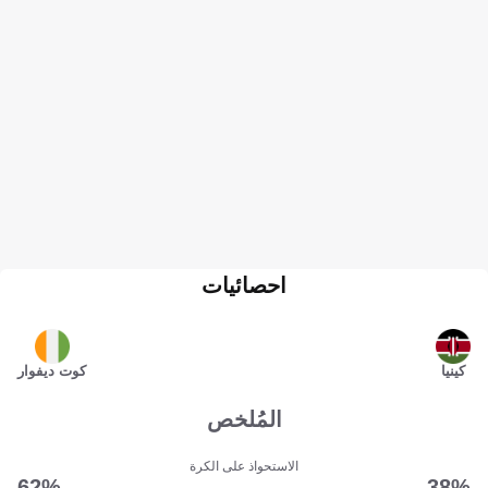
احصائيات
كينيا
كوت ديفوار
المُلخص
الاستحواذ على الكرة
62‎%‎
38‎%‎