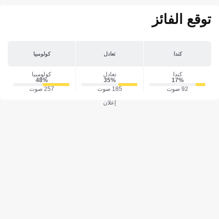
توقع الفائز
كندا
تعادل
كولومبيا
كندا
تعادل
كولومبيا
48‎%‎
35‎%‎
17‎%‎
92 صوت
185 صوت
257 صوت
إعلان