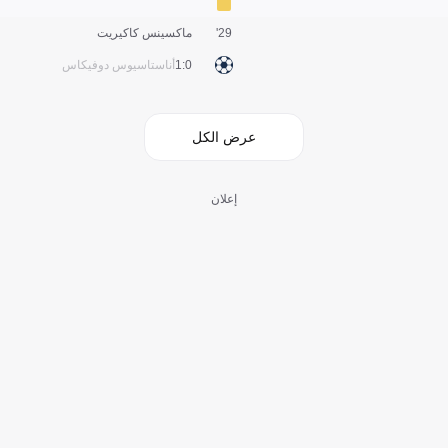
29'
ماكسينس كاكيريت
0:1
أناستاسيوس دوفيكاس
عرض الكل
إعلان