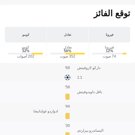
توقع الفائز
فيرونا
تعادل
كومو
فيرونا
تعادل
كومو
32‎%‎
56‎%‎
12‎%‎
74 صوت
352 صوت
202 أصوات
داركو لازوفيتش
69'
1:1
58'
بافل داويدوفيتش
44'
ادواردو غولدانيجا
30'
اليساندرو بيراردى