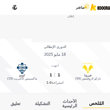
مباشر
إعلان
الدوري الإيطالي
18 مايو 2025
انتهت
1
1
فيرونا
كومو
داركو لازوفيتش (69')
ماكسينس كاكيريت (29')
استراحة
0-1
الأحداث
المُلخص
التشكيلة
تعليق
الرئيسية