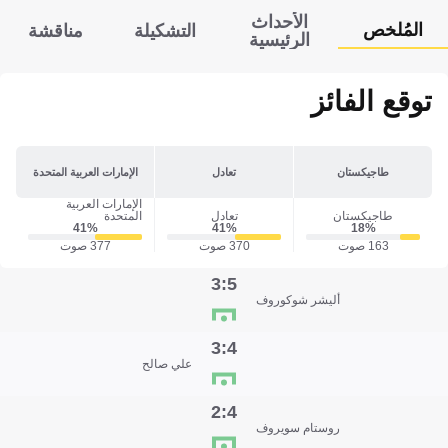
الأحداث
المُلخص
التشكيلة
مناقشة
الرئيسية
توقع الفائز
طاجيكستان
تعادل
الإمارات العربية المتحدة
الإمارات العربية
طاجيكستان
تعادل
المتحدة
41‎%‎
41‎%‎
18‎%‎
163 صوت
370 صوت
377 صوت
5:3
أليشر شوكوروف
4:3
علي صالح
4:2
روستام سويروف