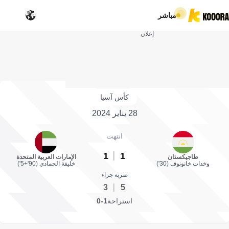
مباشر
إعلان
كأس آسيا
28 يناير 2024
انتهت
1
1
طاجيكستان
الإمارات العربية المتحدة
وخدات خانونوف (30')
خليفة الحمادي (90'+5')
ضربة جزاء
3
5
استراحة
1-0