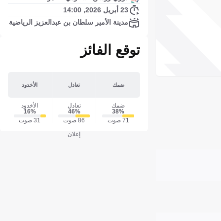
23 أبريل 2026, 14:00
مدينة الأمير سلطان بن عبدالعزيز الرياضية
توقع الفائز
ضمك
تعادل
الأخدود
ضمك
تعادل
الأخدود
16‎%‎
46‎%‎
38‎%‎
71 صوت
86 صوت
31 صوت
إعلان