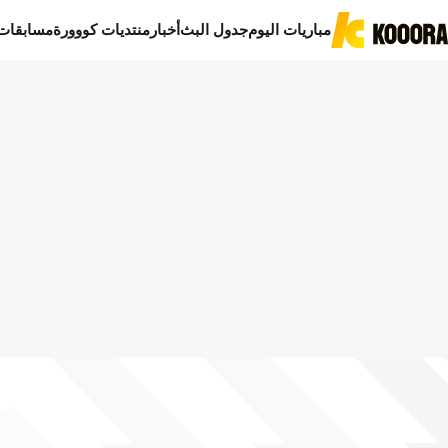
مباريات اليوم
جدول البث
أخبار
منتديات كووورة
مسابقات