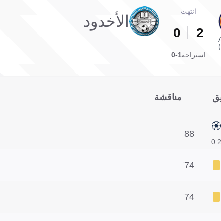
انتهت
الأخدود
0
2
A
استراحة
1-0
يق
مناقشة
88'
2:0
74'
74'