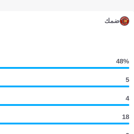
ضمك
48‎%‎
5
4
18