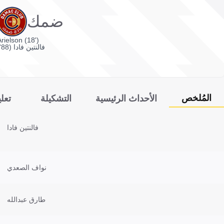
ضمك
rielson (18')
فالنتين فادا (88')
المُلخص
الأحداث الرئيسية
التشكيلة
تعل
فالنتين فادا
نواف الصعدي
طارق عبدالله