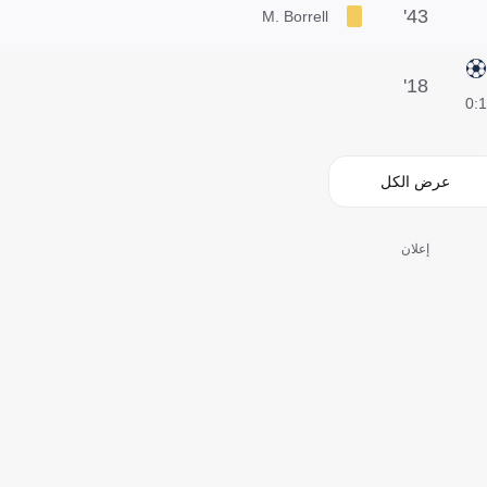
43'
M. Borrell
18'
1:0
عرض الكل
إعلان