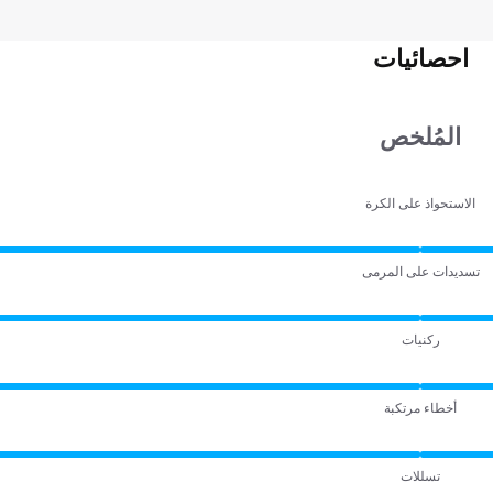
احصائيات
المُلخص
الاستحواذ على الكرة
تسديدات على المرمى
ركنيات
أخطاء مرتكبة
تسللات