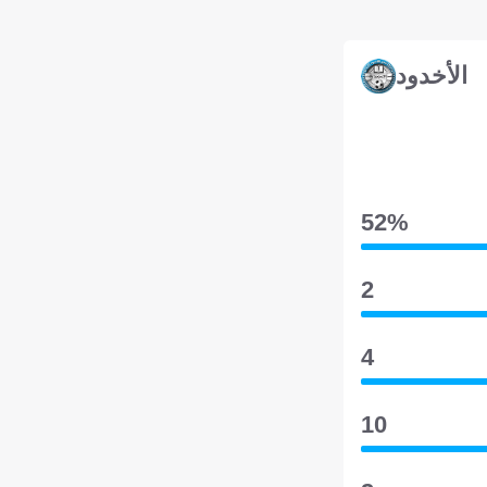
الأخدود
52‎%‎
2
4
10