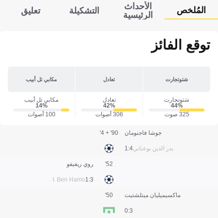
الأحداث
المُلخص
التشكيلة
تعليق
الرئيسية
توقع الفائز
شتوتجارت
تعادل
مكابي تل أبيب
شتوتجارت
تعادل
مكابي تل أبيب
14‎%‎
42‎%‎
44‎%‎
325 صوت
306 أصوات
100 أصوات
جوشا فاجنومان
90' + 4'
بدر الدين بوعناني
4:1
52'
روي ريفيفو
I. Ben Hamo
3:1
ماكسيميليان ميتلشتيت
50'
3:0