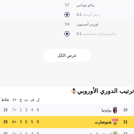
تياغو توماس
37'
دينيز أونداف
2:0
لورينز أسينيون
24'
ماكسيميليان ميتلشتيت
1:0
عرض الكل
ترتيب الدوري الأوروبي
ل
ف
ت
خ
+/-
نقاط
15
+7
1
3
4
8
10
بولونيا
15
+6
3
0
5
8
11
شتوتجارت
15
+1
1
3
4
8
12