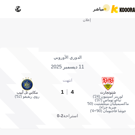
مباشر
إعلان
الدوري الأوروبي
11 ديسمبر 2025
انتهت
1
4
شتوتجارت
مكابي تل أبيب
لورينز أسينيون (24')
روي ريفيفو (52')
تياغو توماس (37')
ماكسيميليان ميتلشتيت (50'
ضربة جزاء)
جوشا فاجنومان (90'+4')
استراحة
2-0