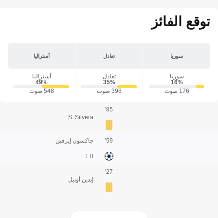
توقع الفائز
سوريا
تعادل
أستراليا
سوريا
تعادل
أستراليا
49‎%‎
35‎%‎
16‎%‎
176 صوت
398 صوت
548 صوت
85'
S. Silvera
59'
جاكسون إيرفين
0:1
27'
إيدين أونيل