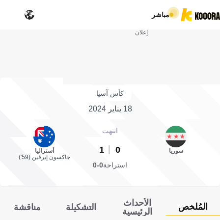
مباشر
إعلان
كأس آسيا
18 يناير 2024
انتهت
1
0
سوريا
أستراليا
جاكسون إيرفين (59')
استراحة
0-0
الأحداث
المُلخص
التشكيلة
مناقشة
الرئيسية