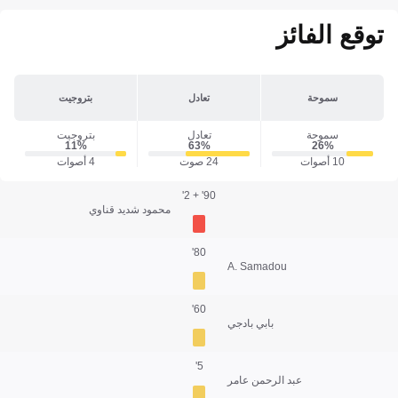
توقع الفائز
سموحة
تعادل
بتروجيت
سموحة
تعادل
بتروجيت
11‎%‎
63‎%‎
26‎%‎
10 أصوات
24 صوت
4 أصوات
90' + 2'
محمود شديد قناوي
80'
A. Samadou
60'
بابي بادجي
5'
عبد الرحمن عامر