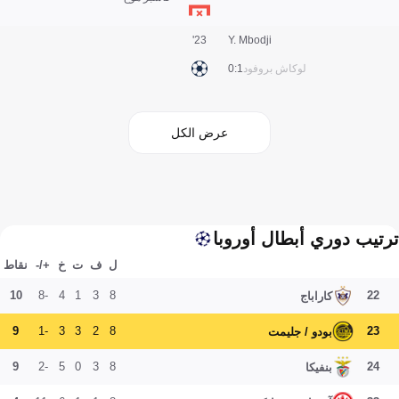
23'
Y. Mbodji
لوكاش بروفود
1:0
عرض الكل
ترتيب دوري أبطال أوروبا
ل
ف
ت
خ
+/-
نقاط
10
-8
4
1
3
8
22
كاراباج
9
-1
3
3
2
8
23
بودو / جليمت
9
-2
5
0
3
8
24
بنفيكا