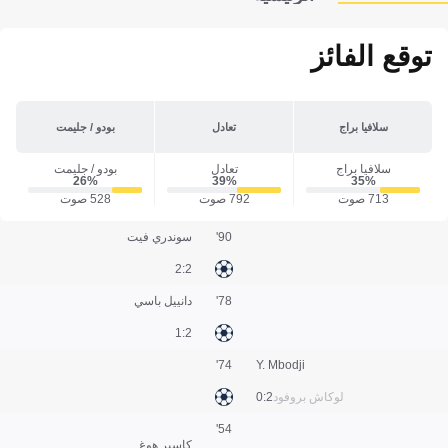
توقع الفائز
سلافيا براج
تعادل
بودو / جليمت
سلافيا براج
تعادل
بودو / جليمت
26‎%‎
39‎%‎
35‎%‎
713 صوت
792 صوت
528 صوت
90'
سوندري فيت
2:2
78'
دانييل باسي
2:1
74'
Y. Mbodji
لوكاش بروفود
2:0
54'
كاسبر هوغ