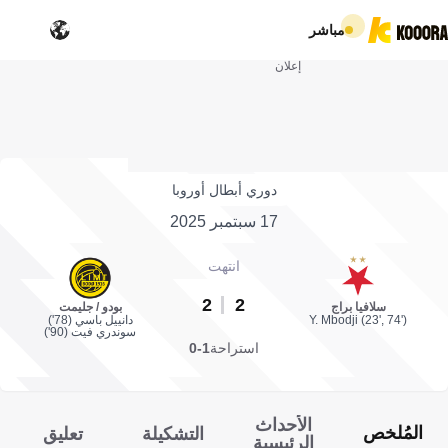
مباشر
إعلان
دوري أبطال أوروبا
17 سبتمبر 2025
انتهت
2
2
سلافيا براج
بودو / جليمت
Y. Mbodji (23', 74')
دانييل باسي (78')
سوندري فيت (90')
استراحة
1-0
الأحداث
المُلخص
التشكيلة
تعليق
الرئيسية