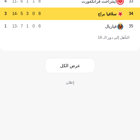
4
-11
6
1
1
8
33
آينتراخت فرانكفورت
3
-14
5
3
0
8
34
سلافيا براج
1
-13
7
1
0
8
35
فياريال
التأهل إلى دور الـ 16
عرض الكل
إعلان