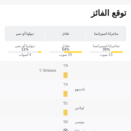
توقع الفائز
ساجرادا اسبيرانسا
تعادل
ديوليبا أي سي
ساجرادا اسبيرانسا
تعادل
ديوليبا أي سي
11‎%‎
54‎%‎
35‎%‎
13 صوت
20 صوت
4 أصوات
79'
Y. Simpara
74'
ناندينهو
51'
لولاس
موسى
30'