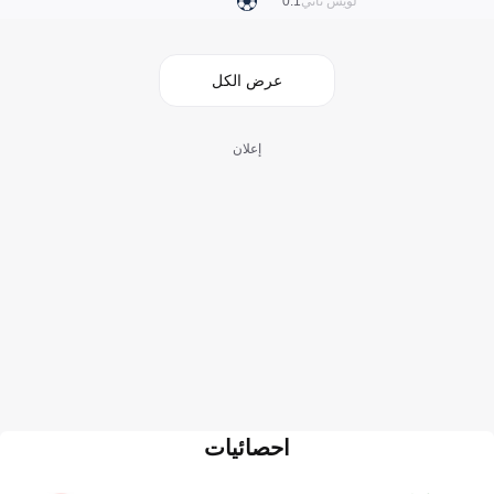
لويس تاتي
1:0
عرض الكل
إعلان
احصائيات