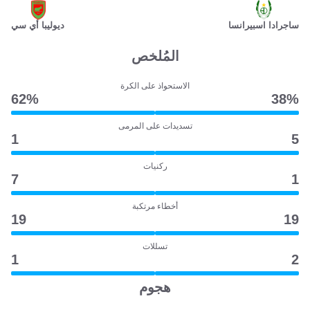
ساجرادا اسبيرانسا
ديوليبا أي سي
المُلخص
الاستحواذ على الكرة
62‎%‎
38‎%‎
تسديدات على المرمى
1
5
ركنيات
7
1
أخطاء مرتكبة
19
19
تسللات
1
2
هجوم