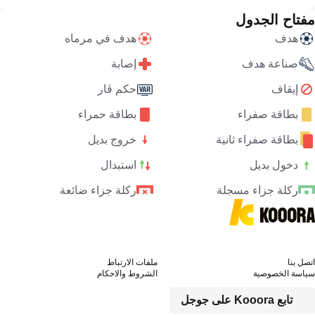
مفتاح الجدول
هدف
هدف في مرماه
صناعة هدف
إصابة
إيقاف
حكم ڤار
بطاقة صفراء
بطاقة حمراء
بطاقة صفراء ثانية
خروج بديل
دخول بديل
استبدال
ركلة جزاء مسجلة
ركلة جزاء ضائعة
اتصل بنا
ملفات الارتباط
سياسة الخصوصية
الشروط والاحكام
تابع Kooora على جوجل