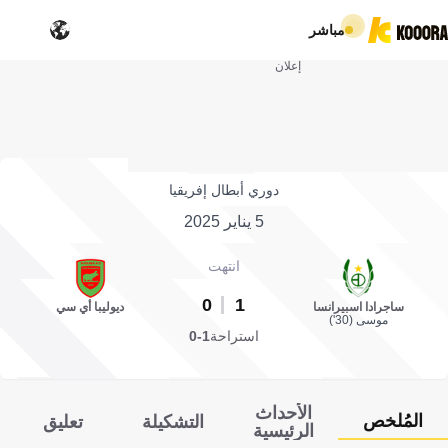
مباشر
إعلان
دوري أبطال إفريقيا
5 يناير 2025
انتهت
0
1
ساجرادا اسبيرانسا
ديوليبا أي سي
موسى (30')
استراحة
1-0
الأحداث
المُلخص
التشكيلة
تعليق
الرئيسية